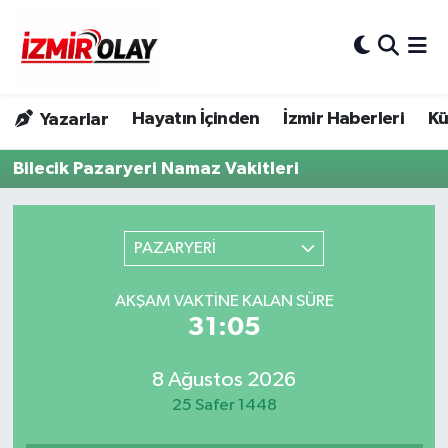
Konak Hava Durumu
Hayatın İçinden
İzmir Haberleri
Kü
Yazarlar
Konak Trafik Yoğunluk Haritası
Bilecik Pazaryeri Namaz Vakitleri
Süper Lig Puan Durumu ve Fikstür
Tüm Manşetler
PAZARYERİ
Son Dakika Haberleri
AKŞAM VAKTINE KALAN SÜRE
31:05
Haber Arşivi
8 Ağustos 2026
25 Safer 1448