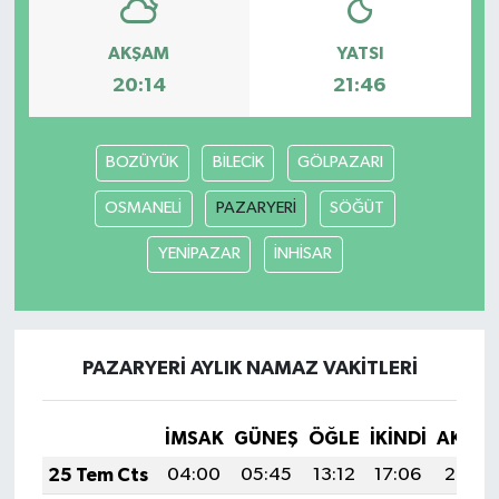
AKŞAM
YATSI
20:14
21:46
BOZÜYÜK
BİLECİK
GÖLPAZARI
OSMANELİ
PAZARYERİ
SÖĞÜT
YENİPAZAR
İNHİSAR
PAZARYERİ AYLIK NAMAZ VAKITLERI
İMSAK
GÜNEŞ
ÖĞLE
İKINDI
AKŞA
25 Tem Cts
04:00
05:45
13:12
17:06
20:29