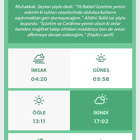
Muhakkak, Şeytan şöyle dedi: "Yâ Rabbi! İzzetine yemin
ederim ki ruhları cesetlerinde oldukça kullarını
saptırmaktan geri durmayacağım." Allâhü Teâlâ ise şöyle
buyurdu: "İzzetim ve Celâlime yemin olsun ki onlar
benden mağfiret talep ettikleri müddetçe ben de onları
affetmeye devam edeceğim." (Hadis-i şerif)
İMSAK
GÜNEŞ
04:20
05:58
ÖĞLE
İKINDI
13:11
17:02