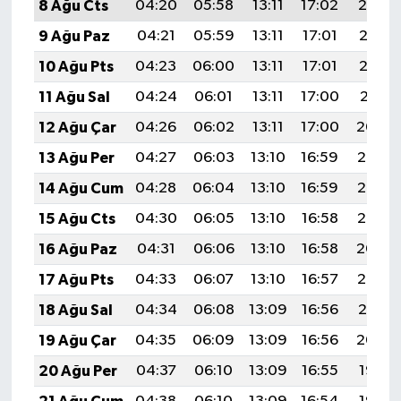
8 Ağu Cts
04:20
05:58
13:11
17:02
20:14
9 Ağu Paz
04:21
05:59
13:11
17:01
20:13
10 Ağu Pts
04:23
06:00
13:11
17:01
20:12
11 Ağu Sal
04:24
06:01
13:11
17:00
20:11
12 Ağu Çar
04:26
06:02
13:11
17:00
20:09
13 Ağu Per
04:27
06:03
13:10
16:59
20:08
14 Ağu Cum
04:28
06:04
13:10
16:59
20:07
15 Ağu Cts
04:30
06:05
13:10
16:58
20:05
16 Ağu Paz
04:31
06:06
13:10
16:58
20:04
17 Ağu Pts
04:33
06:07
13:10
16:57
20:03
18 Ağu Sal
04:34
06:08
13:09
16:56
20:01
19 Ağu Çar
04:35
06:09
13:09
16:56
20:00
20 Ağu Per
04:37
06:10
13:09
16:55
19:58