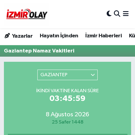
Konak Hava Durumu
Hayatın İçinden
İzmir Haberleri
Kü
Yazarlar
Konak Trafik Yoğunluk Haritası
Gaziantep Namaz Vakitleri
Süper Lig Puan Durumu ve Fikstür
Tüm Manşetler
GAZİANTEP
Son Dakika Haberleri
İKINDI VAKTINE KALAN SÜRE
03:45:59
Haber Arşivi
8 Ağustos 2026
25 Safer 1448