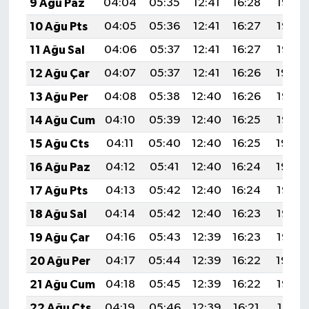
9 Ağu Paz
04:04
05:35
12:41
16:28
19:37
10 Ağu Pts
04:05
05:36
12:41
16:27
19:36
11 Ağu Sal
04:06
05:37
12:41
16:27
19:35
12 Ağu Çar
04:07
05:37
12:41
16:26
19:34
13 Ağu Per
04:08
05:38
12:40
16:26
19:33
14 Ağu Cum
04:10
05:39
12:40
16:25
19:32
15 Ağu Cts
04:11
05:40
12:40
16:25
19:30
16 Ağu Paz
04:12
05:41
12:40
16:24
19:29
17 Ağu Pts
04:13
05:42
12:40
16:24
19:28
18 Ağu Sal
04:14
05:42
12:40
16:23
19:27
19 Ağu Çar
04:16
05:43
12:39
16:23
19:25
20 Ağu Per
04:17
05:44
12:39
16:22
19:24
21 Ağu Cum
04:18
05:45
12:39
16:22
19:23
22 Ağu Cts
04:19
05:46
12:39
16:21
19:21