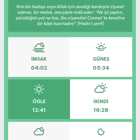
Kim bir hastayı veya Allah için sevdiği kardeşini ziyaret
ederse, bir melek, ona şöyle nidâ eder: "Ne iyi yaptın,
yürüdüğün yol ne hoş, (bu ziyaretle) Cennet'te kendine
bir köşk hazırladın!" (Hadis-i şerif)
İMSAK
GÜNEŞ
04:02
05:34
ÖĞLE
İKINDI
12:41
16:28