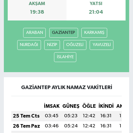
AKŞAM
YATSI
19:38
21:04
ARABAN
GAZİANTEP
KARKAMIŞ
NURDAĞI
NİZİP
OĞUZELİ
YAVUZELİ
İSLAHİYE
GAZİANTEP AYLIK NAMAZ VAKITLERI
İMSAK
GÜNEŞ
ÖĞLE
İKINDI
AKŞA
25 Tem Cts
03:45
05:23
12:42
16:31
19:51
26 Tem Paz
03:46
05:24
12:42
16:31
19:51