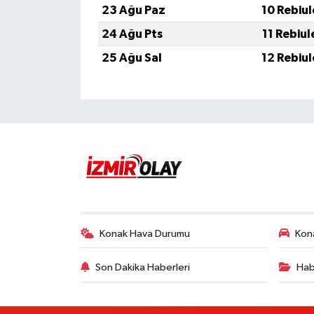
23 Ağu Paz
10 Rebiu
24 Ağu Pts
11 Rebiu
25 Ağu Sal
12 Rebiu
Konak Hava Durumu
Kona
Son Dakika Haberleri
Hab