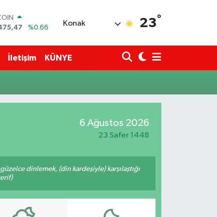
°
COIN
23
Konak
475,47
%0.66
LAR
5971
%0.05
RO
İletişim
KÜNYE
1336
%0.18
RLİN
2534
%0.22
M ALTIN
7.85
%0.54
T100
6 Ağustos 2026
703
%0
23 Safer 1448
üzelce dinlemek, (din kardeşiyle) karşılaştığı
erif)