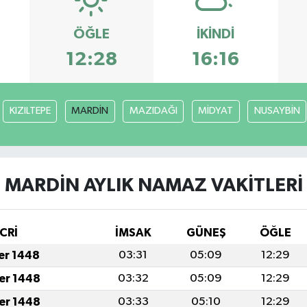
ÖĞLE
İKINDI
12:28
16:16
KIZILTEPE
MARDİN
MAZIDAĞI
MİDYAT
NUSAYBİN
MARDİN AYLIK NAMAZ VAKITLERI
CRİ
İMSAK
GÜNEŞ
ÖĞLE
fer 1448
03:31
05:09
12:29
fer 1448
03:32
05:09
12:29
fer 1448
03:33
05:10
12:29