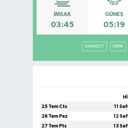
İMSAK
GÜNEŞ
03:45
05:19
DARGECİT
DERİK
Hİ
25 Tem Cts
11 Sa
26 Tem Paz
12 Sa
27 Tem Pts
13 Sa