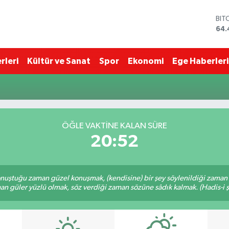
BIT
64.
DO
47,
EU
rleri
Kültür ve Sanat
Spor
Ekonomi
Ege Haberleri
55,
STE
64,
GRA
652
BİS
ÖĞLE VAKTINE KALAN SÜRE
13.
20:52
nuştuğu zaman güzel konuşmak, (kendisine) bir şey söylenildiği zaman g
n güler yüzlü olmak, söz verdiği zaman sözüne sâdık kalmak. (Hadis-i ş