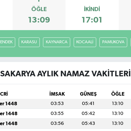
ÖĞLE
İKINDI
13:09
17:01
ENDEK
KARASU
KAYNARCA
KOCAALİ
PAMUKOVA
SAKARYA AYLIK NAMAZ VAKITLERI
İCRİ
İMSAK
GÜNEŞ
ÖĞLE
fer 1448
03:53
05:41
13:10
fer 1448
03:55
05:42
13:10
fer 1448
03:56
05:43
13:10