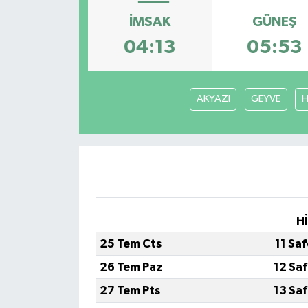
İMSAK
GÜNEŞ
04:13
05:53
AKYAZI
GEYVE
H
H
25 Tem Cts
11 Sa
26 Tem Paz
12 Sa
27 Tem Pts
13 Sa