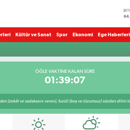
BI
64
DO
47
EU
rleri
Kültür ve Sanat
Spor
Ekonomi
Ege Haberleri
55
ST
64
GR
65
Bİ
ÖĞLE VAKTINE KALAN SÜRE
13
01:39:07
eden (zekât ve sadakasını veren), fuzûlî (boş ve lüzumsuz) sözden dilini 