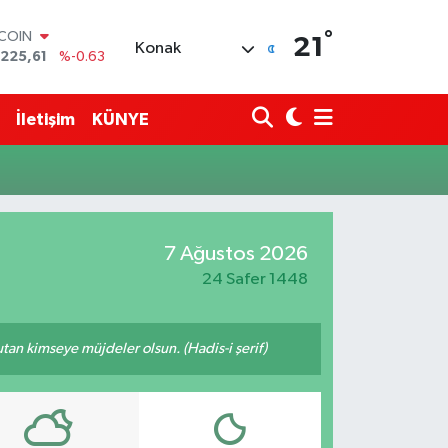
°
TCOIN
21
Konak
.225,61
%-0.63
LAR
,6704
%0
RO
İletişim
KÜNYE
,0406
%-0.08
ERLİN
,2143
%0
AM ALTIN
10.40
%0.45
ST100
7 Ağustos 2026
.799
%70
24 Safer 1448
tutan kimseye müjdeler olsun. (Hadis-i şerif)