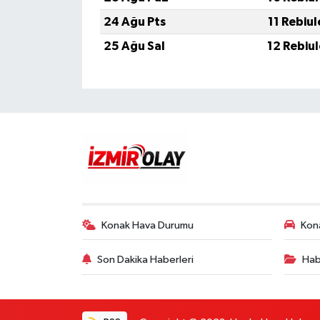
24 Ağu Pts
11 Rebiu
25 Ağu Sal
12 Rebiu
Konak Hava Durumu
Kona
Son Dakika Haberleri
Hab