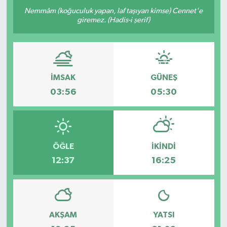
Nemmâm (koğuculuk yapan, laf taşıyan kimse) Cennet'e
giremez. (Hadis-i şerif)
İMSAK
GÜNEŞ
03:56
05:30
ÖĞLE
İKINDI
12:37
16:25
AKŞAM
YATSI