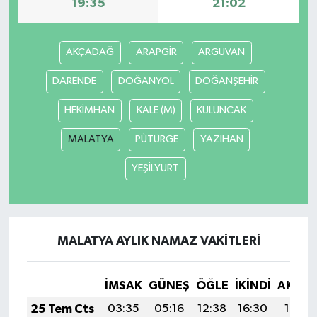
19:35
21:02
AKÇADAĞ
ARAPGİR
ARGUVAN
DARENDE
DOĞANYOL
DOĞANŞEHİR
HEKİMHAN
KALE (M)
KULUNCAK
MALATYA
PÜTÜRGE
YAZIHAN
YEŞİLYURT
MALATYA AYLIK NAMAZ VAKITLERI
İMSAK
GÜNEŞ
ÖĞLE
İKINDI
AKŞA
25 Tem Cts
03:35
05:16
12:38
16:30
19:51