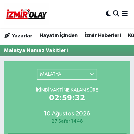
Konak Hava Durumu
Hayatın İçinden
İzmir Haberleri
Kü
Yazarlar
Konak Trafik Yoğunluk Haritası
Malatya Namaz Vakitleri
Süper Lig Puan Durumu ve Fikstür
Tüm Manşetler
MALATYA
Son Dakika Haberleri
İKINDI VAKTINE KALAN SÜRE
02:59:32
Haber Arşivi
10 Ağustos 2026
27 Safer 1448