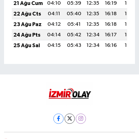
21 Ağu Cum
04:10
05:39
12:35
16:19
19:21
22 Ağu Cts
04:11
05:40
12:35
16:18
19:19
23 Ağu Paz
04:12
05:41
12:35
16:18
19:18
24 Ağu Pts
04:14
05:42
12:34
16:17
19:17
25 Ağu Sal
04:15
05:43
12:34
16:16
19:15