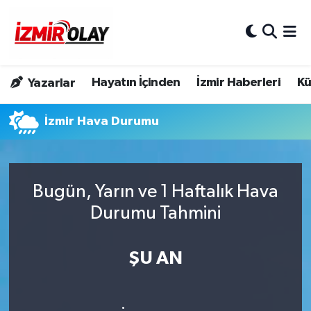
Konak Hava Durumu
Hayatın İçinden
İzmir Haberleri
Kü
Yazarlar
Konak Trafik Yoğunluk Haritası
İzmir Hava Durumu
Süper Lig Puan Durumu ve Fikstür
Tüm Manşetler
Bugün, Yarın ve 1 Haftalık Hava
Son Dakika Haberleri
Durumu Tahmini
Haber Arşivi
ŞU AN