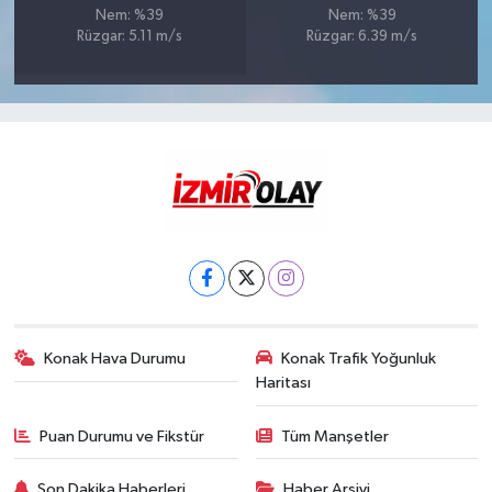
Nem: %39
Nem: %39
Rüzgar: 5.11 m/s
Rüzgar: 6.39 m/s
Konak Hava Durumu
Konak Trafik Yoğunluk
Haritası
Puan Durumu ve Fikstür
Tüm Manşetler
Son Dakika Haberleri
Haber Arşivi