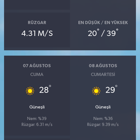
RÜZGAR
EN DÜŞÜK / EN YÜKSEK
°
°
4.31 M/S
20
/ 39
07 AĞUSTOS
08 AĞUSTOS
CUMA
CUMARTESI
°
°
28
29
Güneşli
Güneşli
Nem: %39
Nem: %36
Rüzgar: 6.31 m/s
Rüzgar: 9.39 m/s