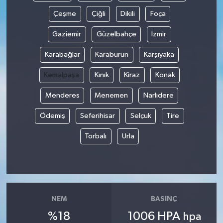
Çeşme
Çiğli
Dikili
Foça
Gaziemir
Güzelbahçe
İzmir
Karabağlar
Karaburun
Karşıyaka
Kemalpaşa
Kınık
Kiraz
Konak
Menderes
Menemen
Narlıdere
Ödemiş
Seferihisar
Selçuk
Tire
Torbalı
Urla
NEM
BASINÇ
%18
1006 HPA
hpa