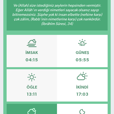
Ve (Allah) size istediğiniz şeylerin hepsinden vermiştir.
Eğer Allâh'ın verdiği nimetleri sayacak olsanız sayıp
bitiremezsiniz. Şüphe yok ki insan elbette (nefsine karşı)
çok zâlim, (Rabb'inin nimetlerine karşı) çok nankördür.
(İbrâhîm Sûresi, 34)
İMSAK
GÜNEŞ
04:15
05:55
ÖĞLE
İKINDI
13:11
17:03