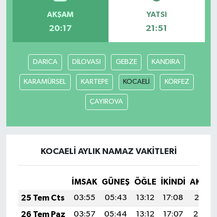
AKŞAM
YATSI
20:17
21:51
DARICA
DİLOVASI
GEBZE
KANDIRA
KARAMÜRSEL
KARTEPE
KOCAELİ
KÖRFEZ
ÇAYIROVA
KOCAELİ AYLIK NAMAZ VAKITLERI
İMSAK
GÜNEŞ
ÖĞLE
İKINDI
AKŞA
25 Tem Cts
03:55
05:43
13:12
17:08
20:31
26 Tem Paz
03:57
05:44
13:12
17:07
20:30