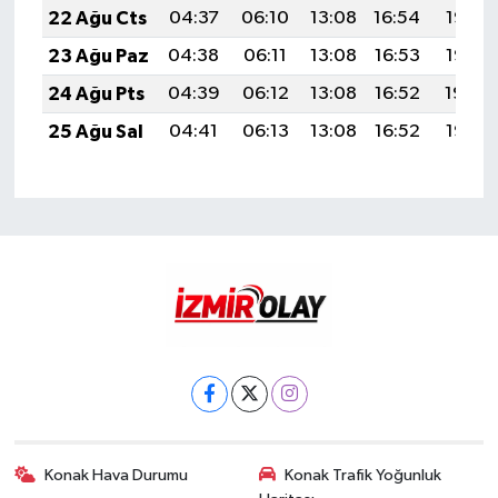
22 Ağu Cts
04:37
06:10
13:08
16:54
19:57
23 Ağu Paz
04:38
06:11
13:08
16:53
19:55
24 Ağu Pts
04:39
06:12
13:08
16:52
19:54
25 Ağu Sal
04:41
06:13
13:08
16:52
19:52
Konak Hava Durumu
Konak Trafik Yoğunluk