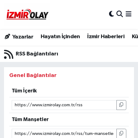
Konak Hava Durumu
Hayatın İçinden
İzmir Haberleri
Kü
Yazarlar
Konak Trafik Yoğunluk Haritası
RSS Bağlantıları
Süper Lig Puan Durumu ve Fikstür
Tüm Manşetler
Genel Bağlantılar
Son Dakika Haberleri
Tüm İçerik
Haber Arşivi
Tüm Manşetler