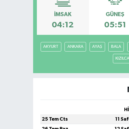
İMSAK
GÜNEŞ
04:12
05:51
AKYURT
ANKARA
AYAŞ
BALA
KIZIL
H
25 Tem Cts
11 Sa
26 Tem Paz
12 Sa