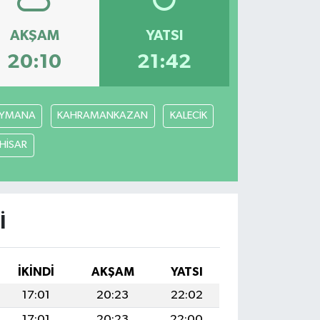
AKŞAM
YATSI
20:10
21:42
YMANA
KAHRAMANKAZAN
KALECİK
ÇHİSAR
I
İKINDI
AKŞAM
YATSI
17:01
20:23
22:02
17:01
20:23
22:00