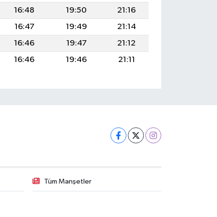
16:48
19:50
21:16
16:47
19:49
21:14
16:46
19:47
21:12
16:46
19:46
21:11
Tüm Manşetler