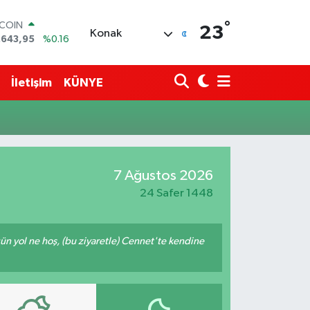
°
TCOIN
23
Konak
.643,95
%0.16
LAR
,6704
%0
RO
İletişim
KÜNYE
,0406
%-0.08
ERLİN
,2143
%0
AM ALTIN
00.87
%0.12
ST100
7 Ağustos 2026
.799
%70
24 Safer 1448
ğün yol ne hoş, (bu ziyaretle) Cennet'te kendine