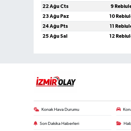
22 Ağu Cts
9 Rebiul
23 Ağu Paz
10 Rebiu
24 Ağu Pts
11 Rebiu
25 Ağu Sal
12 Rebiu
Konak Hava Durumu
Kona
Son Dakika Haberleri
Hab