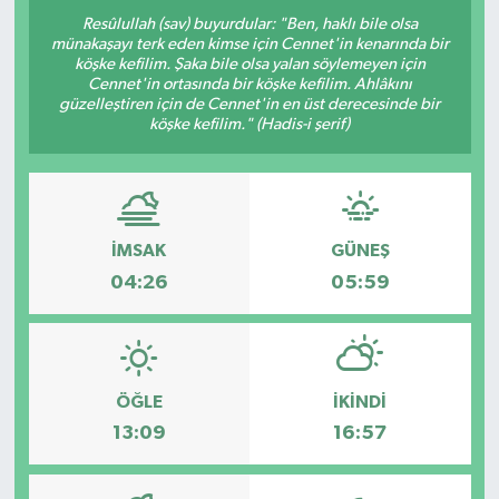
Resûlullah (sav) buyurdular: "Ben, haklı bile olsa
münakaşayı terk eden kimse için Cennet'in kenarında bir
köşke kefilim. Şaka bile olsa yalan söylemeyen için
Cennet'in ortasında bir köşke kefilim. Ahlâkını
güzelleştiren için de Cennet'in en üst derecesinde bir
köşke kefilim." (Hadis-i şerif)
İMSAK
GÜNEŞ
04:26
05:59
ÖĞLE
İKINDI
13:09
16:57