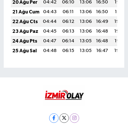
20 Ağu Per
04:42
06:10
13:06
16:50
19:52
21 Ağu Cum
04:43
06:11
13:06
16:50
19:51
22 Ağu Cts
04:44
06:12
13:06
16:49
19:50
23 Ağu Paz
04:45
06:13
13:06
16:48
19:48
24 Ağu Pts
04:47
06:14
13:05
16:48
19:47
25 Ağu Sal
04:48
06:15
13:05
16:47
19:45