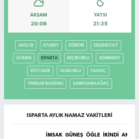
AKŞAM
YATSI
20:08
21:35
AKSU (I)
ATABEY
EĞİRDİR
GELENDOST
GÖNEN
ISPARTA
KEÇİBORLU
SENİRKENT
SÜTCÜLER
ULUBORLU
YALVAÇ
YENİSAR BADEMLİ
ŞARKİ KARAAĞAÇ
ISPARTA AYLIK NAMAZ VAKITLERI
İMSAK
GÜNEŞ
ÖĞLE
İKINDI
AKŞA