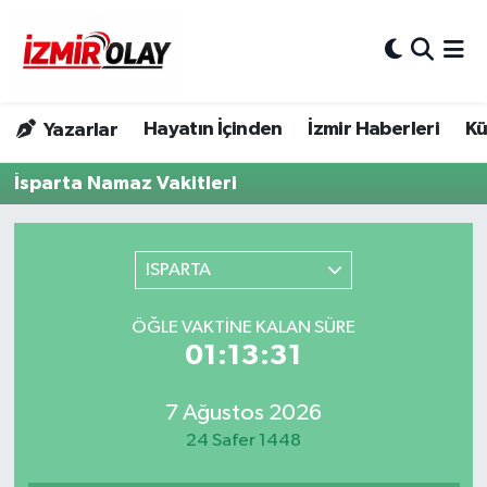
Konak Hava Durumu
Hayatın İçinden
İzmir Haberleri
Kü
Yazarlar
Konak Trafik Yoğunluk Haritası
İsparta Namaz Vakitleri
Süper Lig Puan Durumu ve Fikstür
Tüm Manşetler
ISPARTA
Son Dakika Haberleri
ÖĞLE VAKTINE KALAN SÜRE
01:13:31
Haber Arşivi
7 Ağustos 2026
24 Safer 1448