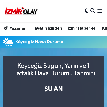
Konak Hava Durumu
Hayatın İçinden
İzmir Haberleri
Kü
Yazarlar
Konak Trafik Yoğunluk Haritası
Köyceğiz Hava Durumu
Süper Lig Puan Durumu ve Fikstür
Tüm Manşetler
Köyceğiz Bugün, Yarın ve 1
Son Dakika Haberleri
Haftalık Hava Durumu Tahmini
Haber Arşivi
ŞU AN