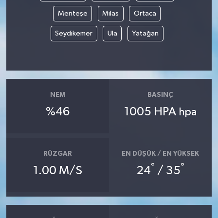
Menteşe
Milas
Ortaca
Seydikemer
Ula
Yatağan
NEM
BASINÇ
%46
1005 HPA
hpa
RÜZGAR
EN DÜŞÜK / EN YÜKSEK
°
°
1.00 M/S
24
/ 35