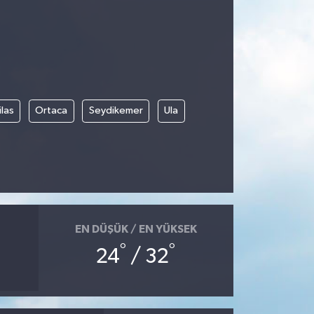
las
Ortaca
Seydikemer
Ula
EN DÜŞÜK / EN YÜKSEK
°
°
24
/ 32