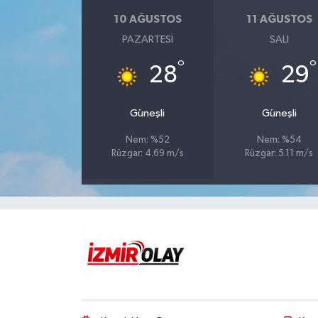
10 AĞUSTOS
11 AĞUSTOS
PAZARTESI
SALI
°
°
28
29
Güneşli
Güneşli
Nem: %52
Nem: %54
Rüzgar: 4.69 m/s
Rüzgar: 5.11 m/s