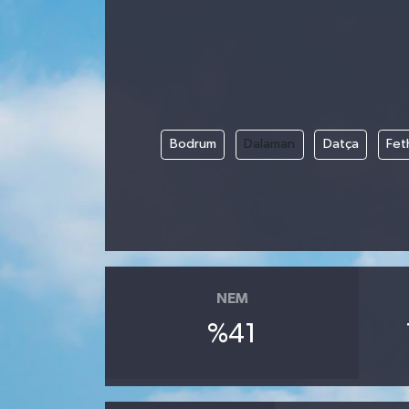
Bodrum
Dalaman
Datça
Fet
NEM
%41