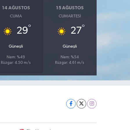
14 AĞUSTOS
15 AĞUSTOS
CUMA
CUMARTESI
°
°
29
27
Güneşli
Güneşli
Nem: %49
Nem: %54
Rüzgar: 4.50 m/s
Rüzgar: 4.61 m/s