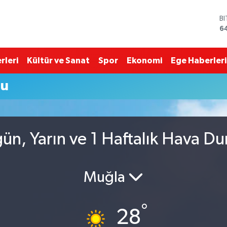
B
6
D
4
E
rleri
Kültür ve Sanat
Spor
Ekonomi
Ege Haberleri
5
S
mu
6
G
6
B
1
n, Yarın ve 1 Haftalık Hava D
Muğla
°
28