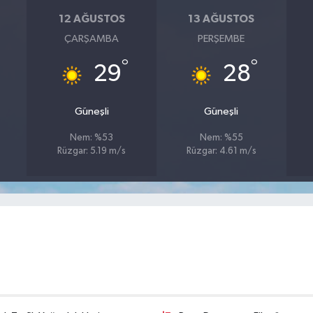
12 AĞUSTOS
13 AĞUSTOS
ÇARŞAMBA
PERŞEMBE
°
°
29
28
Güneşli
Güneşli
Nem: %53
Nem: %55
Rüzgar: 5.19 m/s
Rüzgar: 4.61 m/s