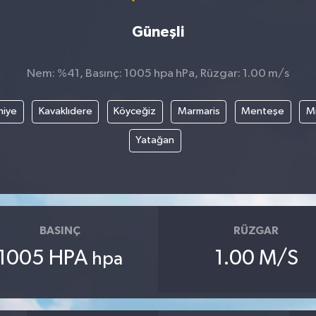
Güneşli
Nem: %41, Basınç: 1005 hpa hPa, Rüzgar: 1.00 m/s
hiye
Kavaklıdere
Köyceğiz
Marmaris
Menteşe
Mi
Yatağan
BASINÇ
RÜZGAR
1005 HPA
1.00 M/S
hpa