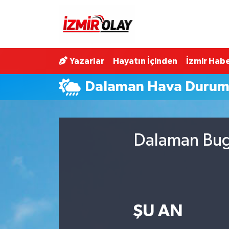
Konak Hava Durumu
Yazarlar
Hayatın İçinden
İzmir Habe
Konak Trafik Yoğunluk Haritası
Dalaman Hava Duru
Süper Lig Puan Durumu ve Fikstür
Tüm Manşetler
Dalaman Bugü
Son Dakika Haberleri
Haber Arşivi
ŞU AN