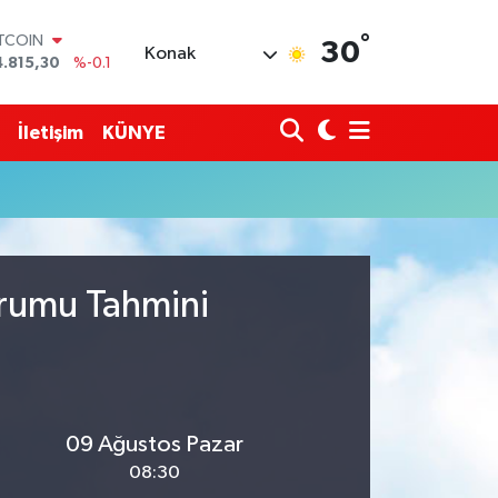
°
ITCOIN
30
Konak
4.815,30
%-0.1
OLAR
7,7436
%0.18
URO
İletişim
KÜNYE
5,2510
%0.32
TERLİN
4,4811
%0.38
RAM ALTIN
660.55
%0
İST100
3.779
%-14
urumu Tahmini
09 Ağustos Pazar
08:30