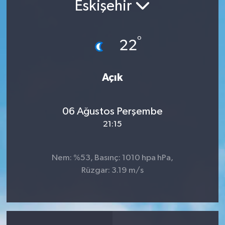
Eskişehir
°
22
Açık
06 Ağustos Perşembe
21:15
Nem: %53, Basınç: 1010 hpa hPa,
Rüzgar: 3.19 m/s