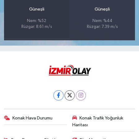
Güneşli
Güneşli
Nem: %52
Nem: %44
Rüzgar: 8.61 m/s
Rüzgar: 7.39 m/s
Konak Hava Durumu
Konak Trafik Yoğunluk
Haritası