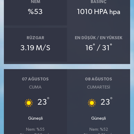
NEM
BASINÇ
%53
1010 HPA
hpa
RÜZGAR
EN DÜŞÜK / EN YÜKSEK
°
°
3.19 M/S
16
/ 31
07 AĞUSTOS
08 AĞUSTOS
CUMA
CUMARTESI
°
°
23
23
Güneşli
Güneşli
Nem: %55
Nem: %52