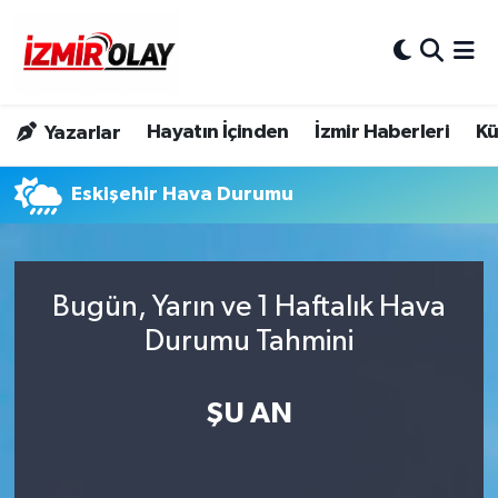
Konak Hava Durumu
Hayatın İçinden
İzmir Haberleri
Kü
Yazarlar
Konak Trafik Yoğunluk Haritası
Eskişehir Hava Durumu
Süper Lig Puan Durumu ve Fikstür
Tüm Manşetler
Bugün, Yarın ve 1 Haftalık Hava
Son Dakika Haberleri
Durumu Tahmini
Haber Arşivi
ŞU AN