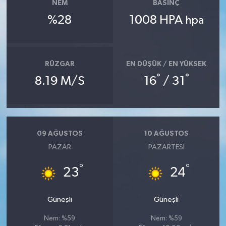
NEM
BASINÇ
%28
1008 HPA
hpa
RÜZGAR
EN DÜŞÜK / EN YÜKSEK
°
°
8.19 M/S
16
/ 31
09 AĞUSTOS
10 AĞUSTOS
PAZAR
PAZARTESI
°
°
23
24
Güneşli
Güneşli
Nem: %59
Nem: %59