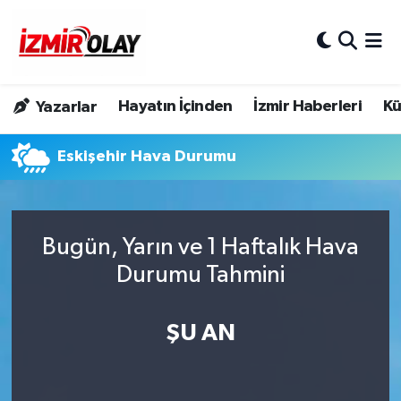
Konak Hava Durumu
Hayatın İçinden
İzmir Haberleri
Kü
Yazarlar
Konak Trafik Yoğunluk Haritası
Eskişehir Hava Durumu
Süper Lig Puan Durumu ve Fikstür
Tüm Manşetler
Bugün, Yarın ve 1 Haftalık Hava
Son Dakika Haberleri
Durumu Tahmini
Haber Arşivi
ŞU AN