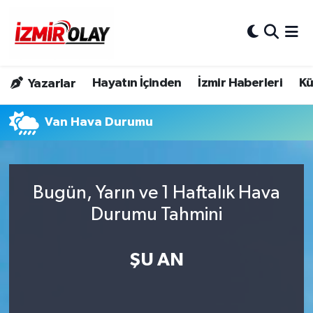
Konak Hava Durumu
Hayatın İçinden
İzmir Haberleri
Kü
Yazarlar
Konak Trafik Yoğunluk Haritası
Van Hava Durumu
Süper Lig Puan Durumu ve Fikstür
Tüm Manşetler
Bugün, Yarın ve 1 Haftalık Hava
Son Dakika Haberleri
Durumu Tahmini
Haber Arşivi
ŞU AN