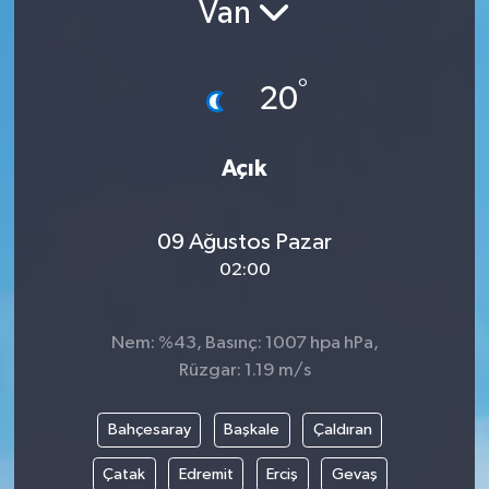
Van
°
20
Açık
09 Ağustos Pazar
02:00
Nem: %43, Basınç: 1007 hpa hPa,
Rüzgar: 1.19 m/s
Bahçesaray
Başkale
Çaldıran
Çatak
Edremit
Erciş
Gevaş