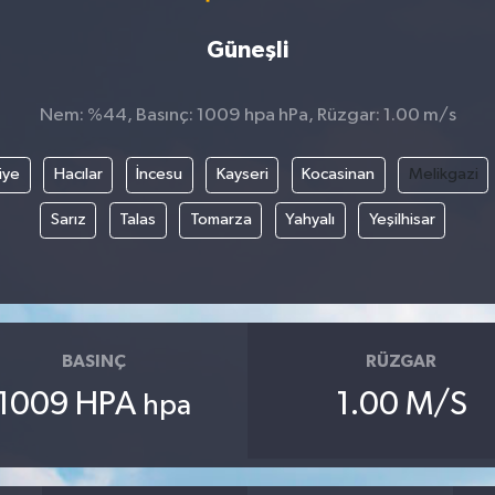
Güneşli
Nem: %44, Basınç: 1009 hpa hPa, Rüzgar: 1.00 m/s
iye
Hacılar
İncesu
Kayseri
Kocasinan
Melikgazi
Sarız
Talas
Tomarza
Yahyalı
Yeşilhisar
BASINÇ
RÜZGAR
1009 HPA
1.00 M/S
hpa