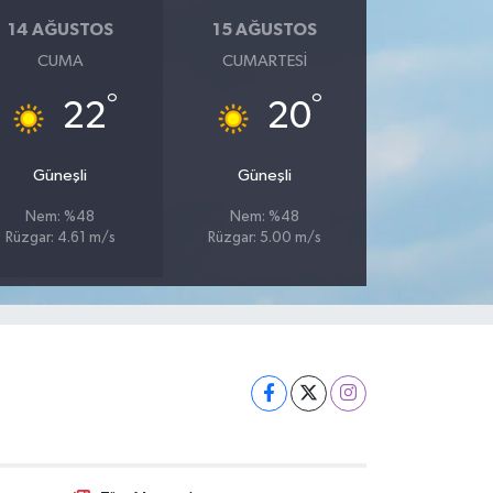
14 AĞUSTOS
15 AĞUSTOS
CUMA
CUMARTESI
°
°
22
20
Güneşli
Güneşli
Nem: %48
Nem: %48
Rüzgar: 4.61 m/s
Rüzgar: 5.00 m/s