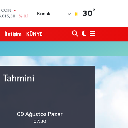
°
ITCOIN
30
Konak
4.815,30
%-0.1
OLAR
7,7436
%0.18
URO
İletişim
KÜNYE
5,2510
%0.32
TERLİN
4,4811
%0.38
RAM ALTIN
660.55
%0
İST100
3.779
%-14
u Tahmini
09 Ağustos Pazar
07:30