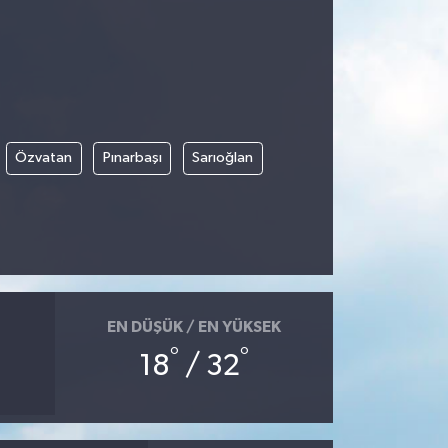
Özvatan
Pınarbaşı
Sarıoğlan
EN DÜŞÜK / EN YÜKSEK
°
°
18
/ 32