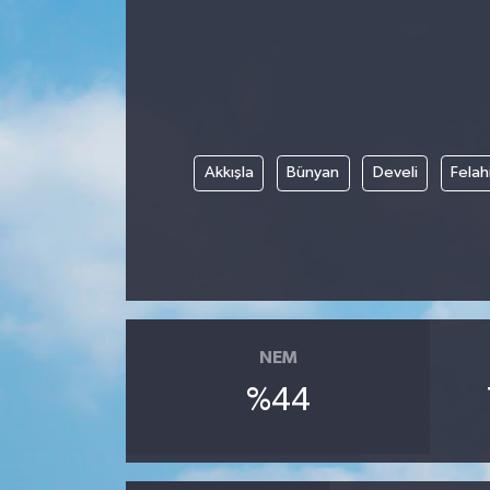
Akkışla
Bünyan
Develi
Felah
NEM
%44