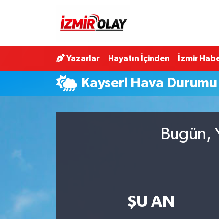
Konak Hava Durumu
Yazarlar
Hayatın İçinden
İzmir Habe
Konak Trafik Yoğunluk Haritası
Kayseri Hava Durumu
Süper Lig Puan Durumu ve Fikstür
Tüm Manşetler
Bugün, Y
Son Dakika Haberleri
Haber Arşivi
ŞU AN