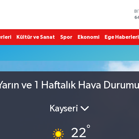
B
6
D
4
E
rleri
Kültür ve Sanat
Spor
Ekonomi
Ege Haberleri
5
S
6
G
6
B
1
arın ve 1 Haftalık Hava Durum
Kayseri
°
22