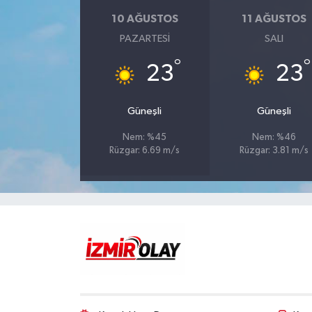
10 AĞUSTOS
11 AĞUSTOS
PAZARTESI
SALI
°
°
23
23
Güneşli
Güneşli
Nem: %45
Nem: %46
Rüzgar: 6.69 m/s
Rüzgar: 3.81 m/s