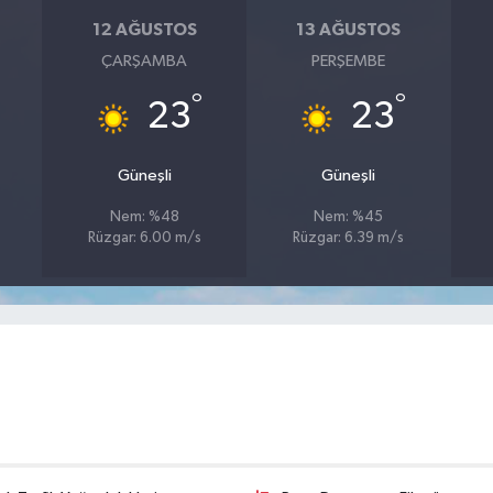
12 AĞUSTOS
13 AĞUSTOS
ÇARŞAMBA
PERŞEMBE
°
°
23
23
Güneşli
Güneşli
Nem: %48
Nem: %45
Rüzgar: 6.00 m/s
Rüzgar: 6.39 m/s