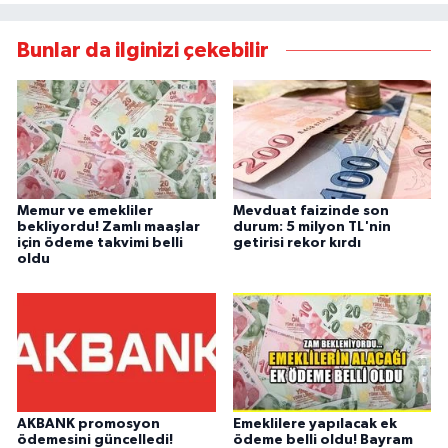
Bunlar da ilginizi çekebilir
Memur ve emekliler
Mevduat faizinde son
bekliyordu! Zamlı maaşlar
durum: 5 milyon TL'nin
için ödeme takvimi belli
getirisi rekor kırdı
oldu
AKBANK promosyon
Emeklilere yapılacak ek
ödemesini güncelledi!
ödeme belli oldu! Bayram