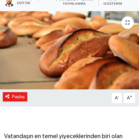
EDITÖR
YAYINLANMA
GÖSTERIM
Paylaş
-
+
A
A
Vatandaşın en temel yiyeceklerinden biri olan