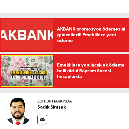
AKBANK promosyon ödemesini
güncelledi! Emeklilere yeni
ödeme
Emeklilere yapılacak ek ödeme
belli oldu! Bayram öncesi
hesaplarda
EDITÖR HAKKINDA
Sadık Şimşek