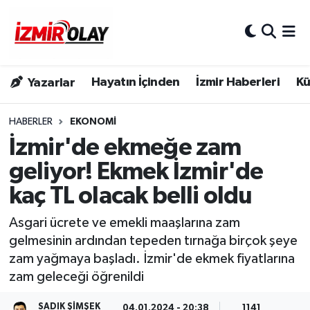
Konak Hava Durumu
Hayatın İçinden
İzmir Haberleri
Kü
Yazarlar
Konak Trafik Yoğunluk Haritası
Süper Lig Puan Durumu ve Fikstür
HABERLER
EKONOMI
İzmir'de ekmeğe zam
Tüm Manşetler
geliyor! Ekmek İzmir'de
kaç TL olacak belli oldu
Son Dakika Haberleri
Asgari ücrete ve emekli maaşlarına zam
Haber Arşivi
gelmesinin ardından tepeden tırnağa birçok şeye
zam yağmaya başladı. İzmir'de ekmek fiyatlarına
zam geleceği öğrenildi
SADIK ŞIMŞEK
04.01.2024 - 20:38
1141