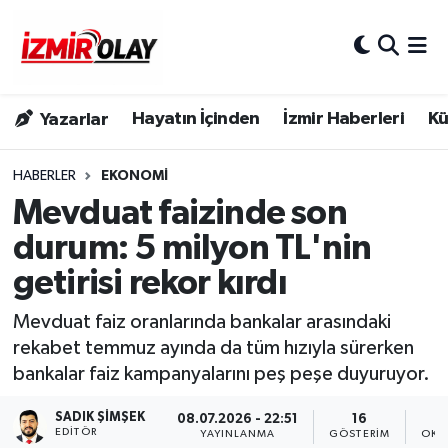
Konak Hava Durumu
Hayatın İçinden
İzmir Haberleri
Kü
Yazarlar
Konak Trafik Yoğunluk Haritası
Süper Lig Puan Durumu ve Fikstür
HABERLER
EKONOMI
Mevduat faizinde son
Tüm Manşetler
durum: 5 milyon TL'nin
getirisi rekor kırdı
Son Dakika Haberleri
Mevduat faiz oranlarında bankalar arasındaki
Haber Arşivi
rekabet temmuz ayında da tüm hızıyla sürerken
bankalar faiz kampanyalarını peş peşe duyuruyor.
SADIK ŞIMŞEK
08.07.2026 - 22:51
16
EDITÖR
YAYINLANMA
GÖSTERIM
OKU