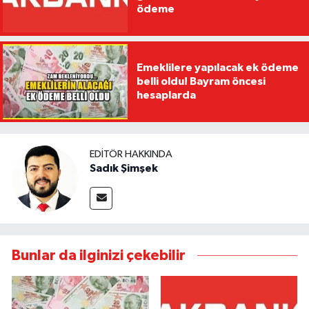
ödeme
Emeklilere yapılacak ek ödeme
belli oldu! Bayram öncesi
hesaplarda
EDITÖR HAKKINDA
Sadık Şimşek
Bunlar da ilginizi çekebilir