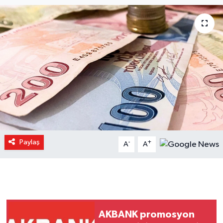
Paylaş
-
+
A
A
AKBANK promosyon