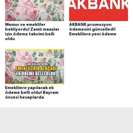
Memur ve emekliler
AKBANK promosyon
bekliyordu! Zamlı maaşlar
ödemesini güncelledi!
için ödeme takvimi belli
Emeklilere yeni ödeme
oldu
Emeklilere yapılacak ek
ödeme belli oldu! Bayram
öncesi hesaplarda