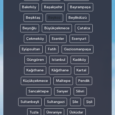
Bakırköy
Başakşehir
Bayrampaşa
Beşiktaş
Beykoz
Beylikdüzü
Beyoğlu
Büyükçekmece
Çatalca
Çekmeköy
Esenler
Esenyurt
Eyüpsultan
Fatih
Gaziosmanpaşa
Güngören
Istanbul
Kadıköy
Kağıthane
Kâğıthane
Kartal
Küçükçekmece
Maltepe
Pendik
Sancaktepe
Sarıyer
Silivri
Sultanbeyli
Sultangazi
Şile
Şişli
Tuzla
Ümraniye
Üsküdar