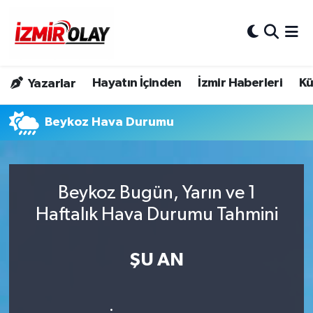
Konak Hava Durumu
Hayatın İçinden
İzmir Haberleri
Kü
Yazarlar
Konak Trafik Yoğunluk Haritası
Beykoz Hava Durumu
Süper Lig Puan Durumu ve Fikstür
Tüm Manşetler
Beykoz Bugün, Yarın ve 1
Son Dakika Haberleri
Haftalık Hava Durumu Tahmini
Haber Arşivi
ŞU AN