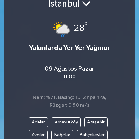
İstanbul
°
28
Yakınlarda Yer Yer Yağmur
09 Ağustos Pazar
11:00
Nem: %71, Basınç: 1012 hpa hPa,
Rüzgar: 6.50 m/s
Adalar
Arnavutköy
Ataşehir
Avcılar
Bağcılar
Bahçelievler