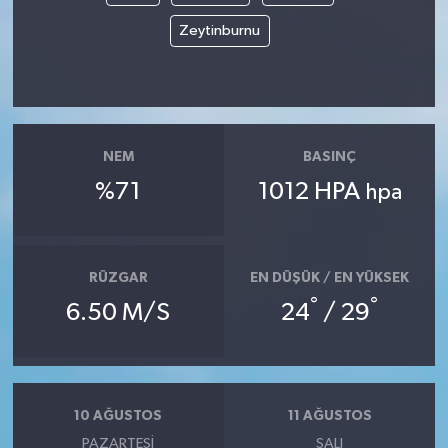
Zeytinburnu
NEM
BASINÇ
%71
1012 HPA
hpa
RÜZGAR
EN DÜŞÜK / EN YÜKSEK
°
°
6.50 M/S
24
/ 29
10 AĞUSTOS
11 AĞUSTOS
PAZARTESI
SALI