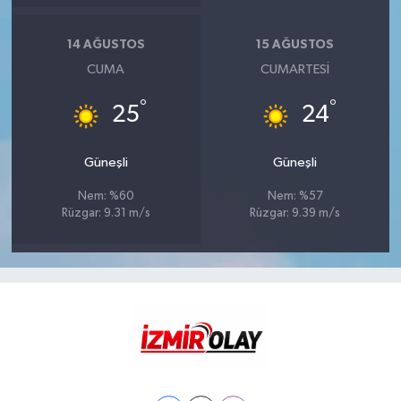
14 AĞUSTOS
15 AĞUSTOS
CUMA
CUMARTESI
°
°
25
24
Güneşli
Güneşli
Nem: %60
Nem: %57
Rüzgar: 9.31 m/s
Rüzgar: 9.39 m/s