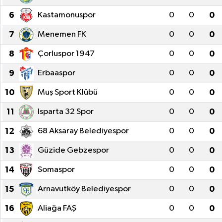
6
Kastamonuspor
0
0
0
7
Menemen FK
0
0
0
8
Çorluspor 1947
0
0
0
9
Erbaaspor
0
0
0
10
Muş Sport Klübü
0
0
0
11
Isparta 32 Spor
0
0
0
12
68 Aksaray Belediyespor
0
0
0
13
Güzide Gebzespor
0
0
0
14
Somaspor
0
0
0
15
Arnavutköy Belediyespor
0
0
0
16
Aliağa FAŞ
0
0
0