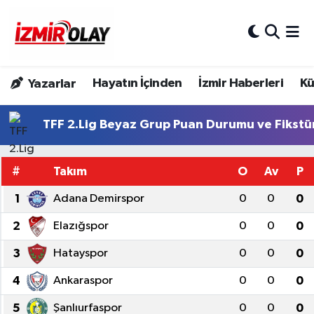
Konak Hava Durumu
Hayatın İçinden
İzmir Haberleri
Kü
Yazarlar
Konak Trafik Yoğunluk Haritası
Süper Lig Puan Durumu ve Fikstür
TFF 2.Lig Beyaz Grup Puan Durumu ve Fikstü
Tüm Manşetler
#
Takım
O
Av
P
Son Dakika Haberleri
1
Adana Demirspor
0
0
0
2
Elazığspor
0
0
0
Haber Arşivi
3
Hatayspor
0
0
0
4
Ankaraspor
0
0
0
5
Şanlıurfaspor
0
0
0