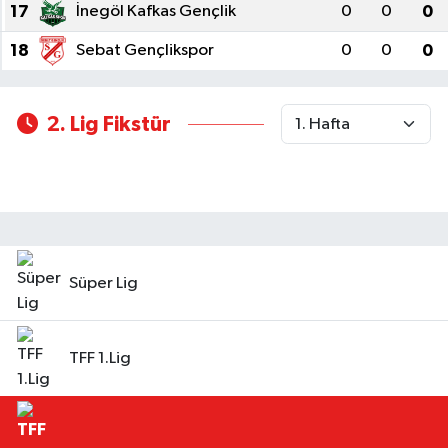
17
İnegöl Kafkas Gençlik
0
0
0
18
Sebat Gençlikspor
0
0
0
2. Lig Fikstür
Süper Lig
TFF 1.Lig