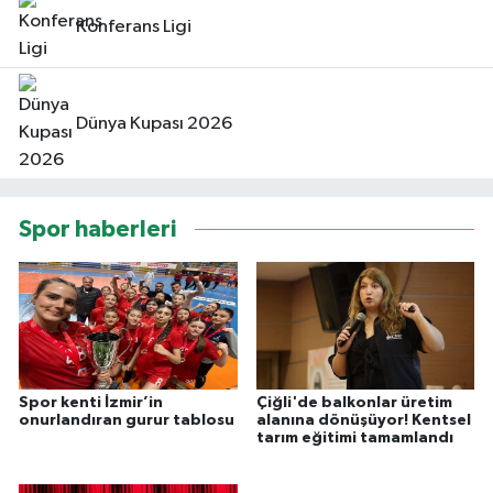
Konferans Ligi
Dünya Kupası 2026
Spor haberleri
Spor kenti İzmir’in
Çiğli'de balkonlar üretim
onurlandıran gurur tablosu
alanına dönüşüyor! Kentsel
tarım eğitimi tamamlandı