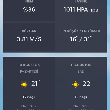
NEM
BASINÇ
%36
1011 HPA
hpa
RÜZGAR
EN DÜŞÜK / EN YÜKSEK
°
°
3.81 M/S
16
/ 31
10 AĞUSTOS
11 AĞUSTOS
PAZARTESI
SALI
°
°
21
22
Güneşli
Güneşli
Nem: %62
Nem: %59