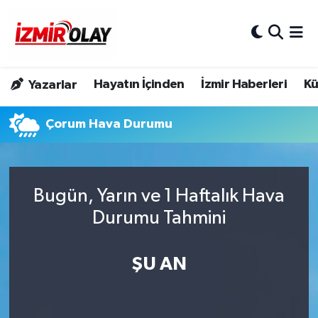
Konak Hava Durumu
Hayatın İçinden
İzmir Haberleri
Kü
Yazarlar
Konak Trafik Yoğunluk Haritası
Çorum Hava Durumu
Süper Lig Puan Durumu ve Fikstür
Tüm Manşetler
Bugün, Yarın ve 1 Haftalık Hava
Son Dakika Haberleri
Durumu Tahmini
Haber Arşivi
ŞU AN