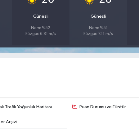
Güneşli
Güneşli
Nem: %52
Nem: %51
Rüzgar: 6.81 m/s
Rüzgar: 7.11 m/s
k Trafik Yoğunluk Haritası
Puan Durumu ve Fikstür
er Arşivi