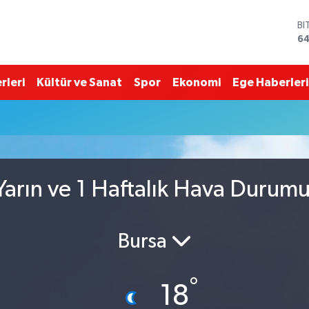
BI
64
D
47
E
rleri
Kültür ve Sanat
Spor
Ekonomi
Ege Haberleri
55
ST
64
GR
6
Bİ
13
arın ve 1 Haftalık Hava Durum
Bursa
°
18