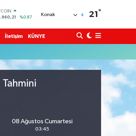
°
TCOIN
21
Konak
.960,21
%0.87
OLAR
,7436
%0.18
URO
İletişim
KÜNYE
,2510
%0.32
ERLİN
,4811
%0.38
AM ALTIN
660.55
%0.03
ST100
.779
%-14
u Tahmini
08 Ağustos Cumartesi
03:45