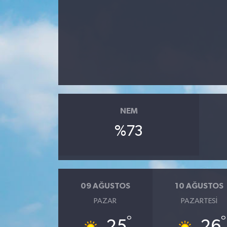
NEM
%73
09 AĞUSTOS
10 AĞUSTOS
PAZAR
PAZARTESI
°
°
25
26