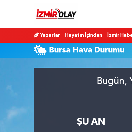
Konak Hava Durumu
Yazarlar
Hayatın İçinden
İzmir Habe
Konak Trafik Yoğunluk Haritası
Bursa Hava Durumu
Süper Lig Puan Durumu ve Fikstür
Tüm Manşetler
Bugün, Y
Son Dakika Haberleri
Haber Arşivi
ŞU AN