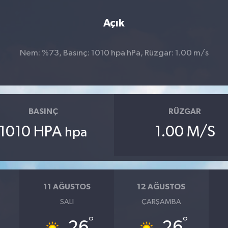
Açık
Nem: %73, Basınç: 1010 hpa hPa, Rüzgar: 1.00 m/s
BASINÇ
RÜZGAR
1010 HPA
1.00 M/S
hpa
11 AĞUSTOS
12 AĞUSTOS
SALI
ÇARŞAMBA
°
°
26
26