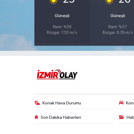
Güneşli
Güneşli
Nem: %56
Nem: %57
Rüzgar: 7.50 m/s
Rüzgar: 8.39 m/s
Konak Hava Durumu
Kona
Son Dakika Haberleri
Hab