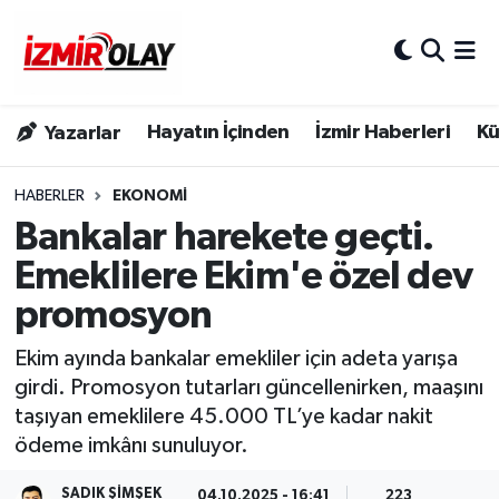
Konak Hava Durumu
Hayatın İçinden
İzmir Haberleri
Kü
Yazarlar
Konak Trafik Yoğunluk Haritası
Süper Lig Puan Durumu ve Fikstür
HABERLER
EKONOMI
Bankalar harekete geçti.
Tüm Manşetler
Emeklilere Ekim'e özel dev
promosyon
Son Dakika Haberleri
Ekim ayında bankalar emekliler için adeta yarışa
Haber Arşivi
girdi. Promosyon tutarları güncellenirken, maaşını
taşıyan emeklilere 45.000 TL’ye kadar nakit
ödeme imkânı sunuluyor.
SADIK ŞIMŞEK
04.10.2025 - 16:41
223