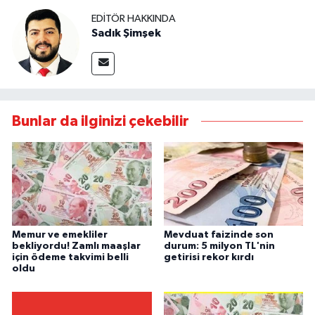
EDITÖR HAKKINDA
Sadık Şimşek
Bunlar da ilginizi çekebilir
Memur ve emekliler
Mevduat faizinde son
bekliyordu! Zamlı maaşlar
durum: 5 milyon TL'nin
için ödeme takvimi belli
getirisi rekor kırdı
oldu