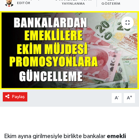
EDITÖR
YAYINLANMA
GÖSTERIM
Paylaş
-
+
A
A
Ekim ayına girilmesiyle birlikte bankalar
emekli