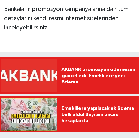
Bankaların promosyon kampanyalarına dair tüm
detaylarını kendi resmi internet sitelerinden
inceleyebilirsiniz.
AKBANK promosyon ödemesini
güncelledi! Emeklilere yeni
ödeme
Emeklilere yapılacak ek ödeme
belli oldu! Bayram öncesi
hesaplarda