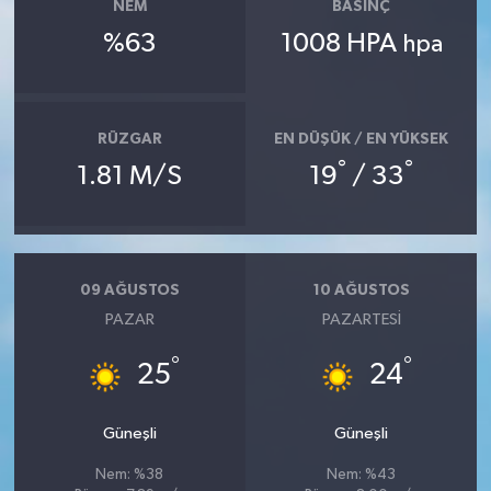
NEM
BASINÇ
%63
1008 HPA
hpa
RÜZGAR
EN DÜŞÜK / EN YÜKSEK
°
°
1.81 M/S
19
/ 33
09 AĞUSTOS
10 AĞUSTOS
PAZAR
PAZARTESI
°
°
25
24
Güneşli
Güneşli
Nem: %38
Nem: %43