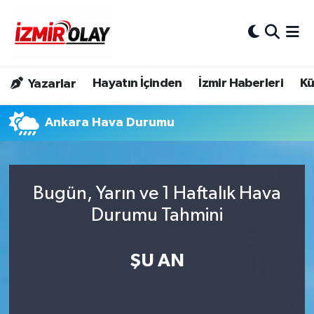
Konak Hava Durumu
Hayatın İçinden
İzmir Haberleri
Kü
Yazarlar
Konak Trafik Yoğunluk Haritası
Ankara Hava Durumu
Süper Lig Puan Durumu ve Fikstür
Tüm Manşetler
Bugün, Yarın ve 1 Haftalık Hava
Son Dakika Haberleri
Durumu Tahmini
Haber Arşivi
ŞU AN