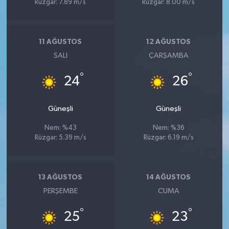
Rüzgar: 7.89 m/s
Rüzgar: 8.00 m/s
11 AĞUSTOS
12 AĞUSTOS
SALI
ÇARŞAMBA
°
°
24
26
Güneşli
Güneşli
Nem: %43
Nem: %36
Rüzgar: 5.39 m/s
Rüzgar: 6.19 m/s
13 AĞUSTOS
14 AĞUSTOS
PERŞEMBE
CUMA
°
°
25
23