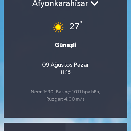
Afyonkarahisar
°
27
Güneşli
09 Ağustos Pazar
11:15
Nem: %30, Basınç: 1011 hpa hPa,
Rüzgar: 4.00 m/s