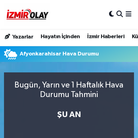
Konak Hava Durumu
Hayatın İçinden
İzmir Haberleri
Kü
Yazarlar
Konak Trafik Yoğunluk Haritası
Afyonkarahisar Hava Durumu
Süper Lig Puan Durumu ve Fikstür
Tüm Manşetler
Bugün, Yarın ve 1 Haftalık Hava
Son Dakika Haberleri
Durumu Tahmini
Haber Arşivi
ŞU AN