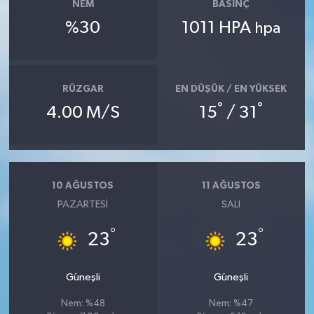
NEM
BASINÇ
%30
1011 HPA
hpa
RÜZGAR
EN DÜŞÜK / EN YÜKSEK
°
°
4.00 M/S
15
/ 31
10 AĞUSTOS
11 AĞUSTOS
PAZARTESI
SALI
°
°
23
23
Güneşli
Güneşli
Nem: %48
Nem: %47