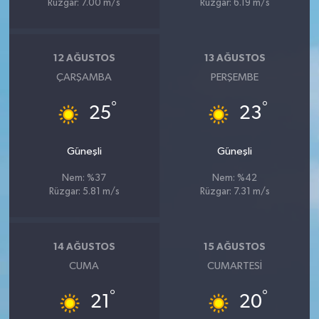
Rüzgar: 7.00 m/s
Rüzgar: 6.19 m/s
12 AĞUSTOS
13 AĞUSTOS
ÇARŞAMBA
PERŞEMBE
°
°
25
23
Güneşli
Güneşli
Nem: %37
Nem: %42
Rüzgar: 5.81 m/s
Rüzgar: 7.31 m/s
14 AĞUSTOS
15 AĞUSTOS
CUMA
CUMARTESI
°
°
21
20