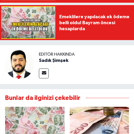
Emeklilere yapılacak ek ödeme
belli oldu! Bayram öncesi
hesaplarda
EDITÖR HAKKINDA
Sadık Şimşek
Bunlar da ilginizi çekebilir