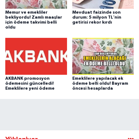
Memur ve emekliler
Mevduat faizinde son
bekliyordu! Zamlı maaşlar
durum: 5 milyon TL'nin
için ödeme takvimi belli
getirisi rekor kırdı
oldu
AKBANK promosyon
Emeklilere yapılacak ek
ödemesini güncelledi!
ödeme belli oldu! Bayram
Emeklilere yeni ödeme
öncesi hesaplarda