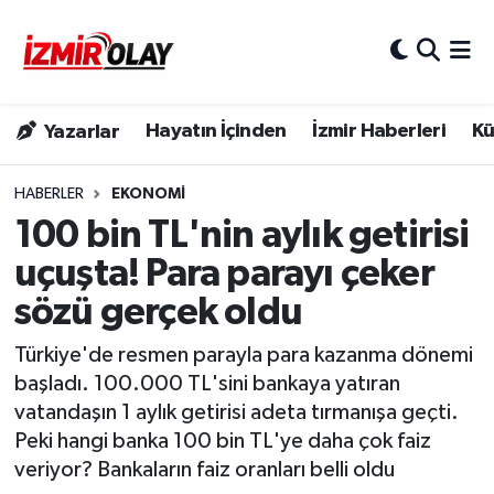
Konak Hava Durumu
Hayatın İçinden
İzmir Haberleri
Kü
Yazarlar
Konak Trafik Yoğunluk Haritası
Süper Lig Puan Durumu ve Fikstür
HABERLER
EKONOMI
100 bin TL'nin aylık getirisi
Tüm Manşetler
uçuşta! Para parayı çeker
sözü gerçek oldu
Son Dakika Haberleri
Türkiye'de resmen parayla para kazanma dönemi
Haber Arşivi
başladı. 100.000 TL'sini bankaya yatıran
vatandaşın 1 aylık getirisi adeta tırmanışa geçti.
Peki hangi banka 100 bin TL'ye daha çok faiz
veriyor? Bankaların faiz oranları belli oldu