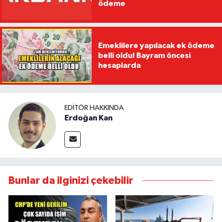
ödeme
Emeklilere yapılacak ek ödeme
belli oldu! Bayram öncesi
hesaplarda
EDITÖR HAKKINDA
Erdoğan Kan
Bunlar da ilginizi çekebilir