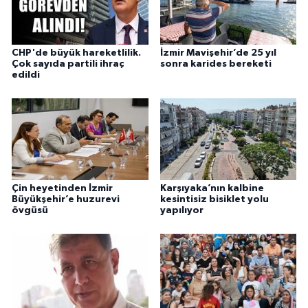
CHP'de büyük hareketlilik.
İzmir Mavişehir’de 25 yıl
Çok sayıda partili ihraç
sonra karides bereketi
edildi
Çin heyetinden İzmir
Karşıyaka’nın kalbine
Büyükşehir’e huzurevi
kesintisiz bisiklet yolu
övgüsü
yapılıyor