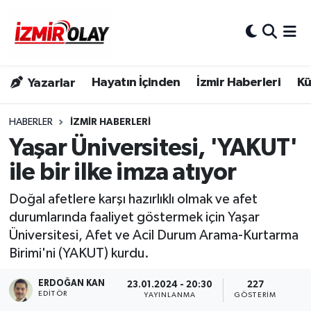
Konak Hava Durumu
Hayatın İçinden
İzmir Haberleri
Kü
Yazarlar
Konak Trafik Yoğunluk Haritası
Süper Lig Puan Durumu ve Fikstür
HABERLER
İZMIR HABERLERI
Yaşar Üniversitesi, 'YAKUT'
Tüm Manşetler
ile bir ilke imza atıyor
Son Dakika Haberleri
Doğal afetlere karşı hazırlıklı olmak ve afet
durumlarında faaliyet göstermek için Yaşar
Haber Arşivi
Üniversitesi, Afet ve Acil Durum Arama-Kurtarma
Birimi'ni (YAKUT) kurdu.
ERDOĞAN KAN
23.01.2024 - 20:30
227
EDITÖR
YAYINLANMA
GÖSTERIM