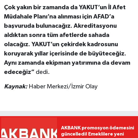
Çok yakın bir zamanda da YAKUT’un İl Afet
Müdahale Planı’na alınması için AFAD’a
başvuruda bulunacağız. Akreditasyonu
aldıktan sonra tüm afetlerde sahada
olacağız. YAKUT’un çekirdek kadrosunu
koruyarak yıllar içerisinde de büyüteceğiz.
Aynı zamanda ekipman yatırımına da devam
edeceğiz”
dedi.
Kaynak:
Haber Merkezi/İzmir Olay
AKBANK promosyon ödemesini
güncelledi! Emeklilere yeni