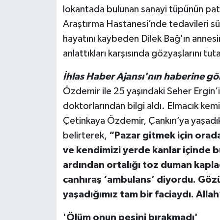
lokantada bulunan sanayi tüpünün pat
Araştırma Hastanesi’nde tedavileri sü
hayatını kaybeden Dilek Bağ'ın annesin
anlattıkları karşısında gözyaşlarını tu
İhlas Haber Ajansı'nın haberine gö
Özdemir ile 25 yaşındaki Seher Ergin’in
doktorlarından bilgi aldı. Elmacık kemi
Çetinkaya Özdemir, Çankırı’ya yaşadık
belirterek,
“Pazar gitmek için orad
ve kendimizi yerde kanlar içinde b
ardından ortalığı toz duman kapla
canhıraş ‘ambulans’ diyordu. Gö
yaşadığımız tam bir faciaydı. Alla
'Ölüm onun peşini bırakmadı'