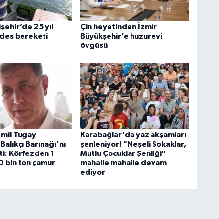
şehir’de 25 yıl
Çin heyetinden İzmir
ides bereketi
Büyükşehir’e huzurevi
övgüsü
mil Tugay
Karabağlar'da yaz akşamları
Balıkçı Barınağı'nı
şenleniyor! "Neşeli Sokaklar,
ti: Körfezden 1
Mutlu Çocuklar Şenliği"
0 bin ton çamur
mahalle mahalle devam
ediyor