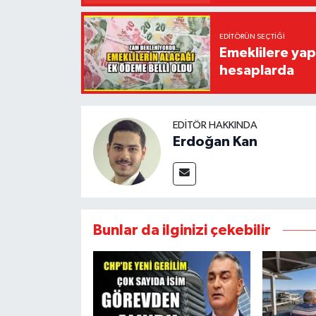
EDITÖRÜN SEÇTIĞI
Emeklilere yap
hesaplarda
EDITÖR HAKKINDA
Erdoğan Kan
Bunlar da ilginizi çekebilir