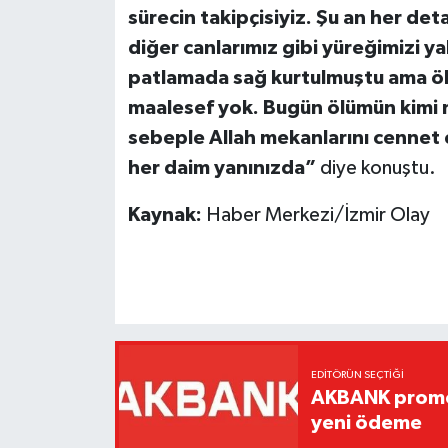
sürecin takipçisiyiz. Şu an her deta
diğer canlarımız gibi yüreğimizi y
patlamada sağ kurtulmuştu ama öl
maalesef yok. Bugün ölümün kimi 
sebeple Allah mekanlarını cennet e
her daim yanınızda”
diye konuştu.
Kaynak:
Haber Merkezi/İzmir Olay
EDITÖRÜN SEÇTIĞI
AKBANK promos
yeni ödeme