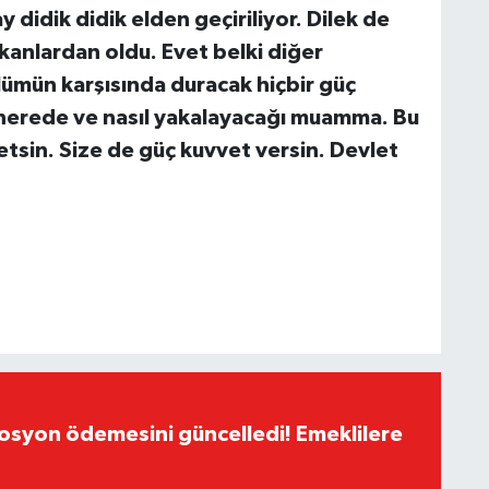
y didik didik elden geçiriliyor. Dilek de
akanlardan oldu. Evet belki diğer
ümün karşısında duracak hiçbir güç
nerede ve nasıl yakalayacağı muamma. Bu
tsin. Size de güç kuvvet versin. Devlet
yon ödemesini güncelledi! Emeklilere