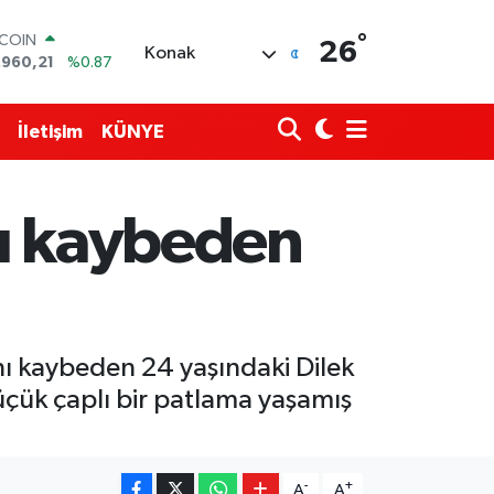
TCOIN
.960,21
%0.87
°
LAR
26
Konak
,7436
%0.18
RO
,2510
%0.32
İletişim
KÜNYE
ERLİN
,4811
%0.38
AM ALTIN
48.99
%2.59
nı kaybeden
ST100
.779
%-14
nı kaybeden 24 yaşındaki Dilek
küçük çaplı bir patlama yaşamış
-
+
A
A