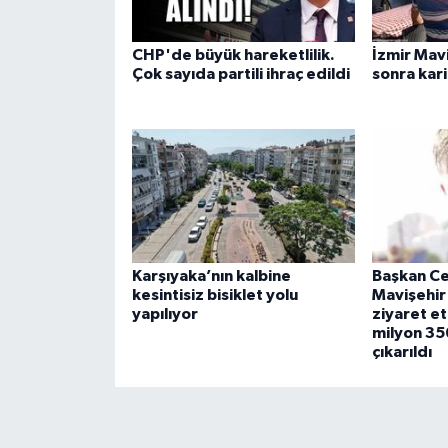
CHP'de büyük hareketlilik.
İzmir Mavi
Çok sayıda partili ihraç edildi
sonra kar
Karşıyaka’nın kalbine
Başkan Ce
kesintisiz bisiklet yolu
Mavişehir 
yapılıyor
ziyaret et
milyon 35
çıkarıldı