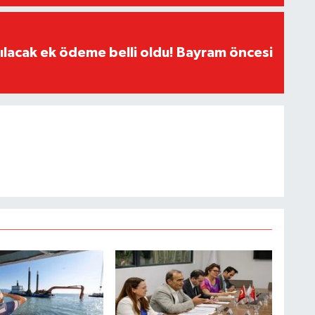
ılacak ek ödeme belli oldu! Bayram öncesi