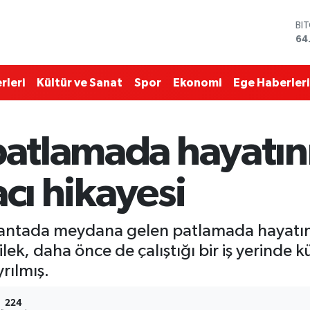
BI
64
DO
47
EU
55
rleri
Kültür ve Sanat
Spor
Ekonomi
Ege Haberleri
ST
64
GR
66
 patlamada hayatı
Bİ
13
acı hikayesi
 lokantada meydana gelen patlamada hayatı
lek, daha önce de çalıştığı bir iş yerinde 
rılmış.
224