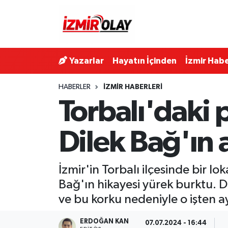
Konak Hava Durumu
Yazarlar
Hayatın İçinden
İzmir Habe
Konak Trafik Yoğunluk Haritası
HABERLER
İZMIR HABERLERI
Süper Lig Puan Durumu ve Fikstür
Torbalı'daki
Tüm Manşetler
Dilek Bağ'ın 
Son Dakika Haberleri
İzmir'in Torbalı ilçesinde bir
Haber Arşivi
Bağ'ın hikayesi yürek burktu. Di
ve bu korku nedeniyle o işten ay
ERDOĞAN KAN
07.07.2024 - 16:44