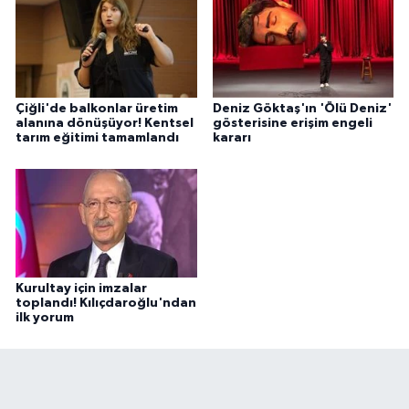
Çiğli'de balkonlar üretim
Deniz Göktaş'ın 'Ölü Deniz'
alanına dönüşüyor! Kentsel
gösterisine erişim engeli
tarım eğitimi tamamlandı
kararı
Kurultay için imzalar
toplandı! Kılıçdaroğlu'ndan
ilk yorum