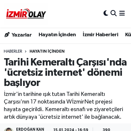
Konak Hava Durumu
Hayatın İçinden
İzmir Haberleri
Kü
Yazarlar
Konak Trafik Yoğunluk Haritası
Süper Lig Puan Durumu ve Fikstür
HABERLER
HAYATIN İÇINDEN
Tarihi Kemeraltı Çarşısı'nda
Tüm Manşetler
'ücretsiz internet' dönemi
başlıyor
Son Dakika Haberleri
İzmir'in tarihine ışık tutan Tarihi Kemeraltı
Haber Arşivi
Çarşısı'nın 17 noktasında WİzmirNet prejesi
hayata geçirildi. Kemeraltı esnafı ve ziyaretçileri
artık dünyaya 'ücretsiz internet' ile bağlanacak.
ERDOĞAN KAN
15.01.2024 - 16:59
390