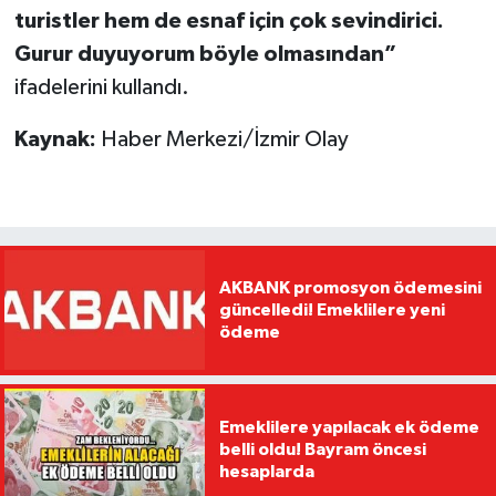
turistler hem de esnaf için çok sevindirici.
Gurur duyuyorum böyle olmasından”
ifadelerini kullandı.
Kaynak:
Haber Merkezi/İzmir Olay
AKBANK promosyon ödemesini
güncelledi! Emeklilere yeni
ödeme
Emeklilere yapılacak ek ödeme
belli oldu! Bayram öncesi
hesaplarda