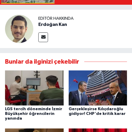
EDITÖR HAKKINDA
Erdoğan Kan
Bunlar da ilginizi çekebilir
LGS tercih döneminde İzmir
Gerçekleşirse Kılıçdaroğlu
Büyükşehir öğrencilerin
gidiyor! CHP'de kritik karar
yanında