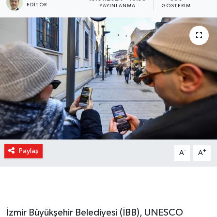
EDITÖR
YAYINLANMA
GÖSTERIM
Paylaş
-
+
A
A
İzmir Büyükşehir Belediyesi (İBB), UNESCO