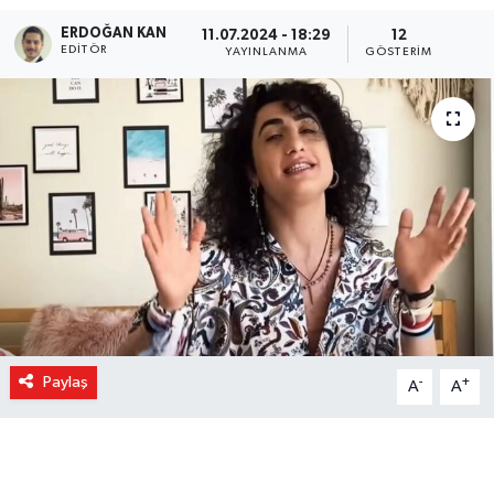
ERDOĞAN KAN
11.07.2024 - 18:29
12
EDITÖR
YAYINLANMA
GÖSTERIM
Paylaş
-
+
A
A