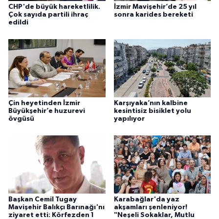
CHP'de büyük hareketlilik.
İzmir Mavişehir’de 25 yıl
Çok sayıda partili ihraç
sonra karides bereketi
edildi
Çin heyetinden İzmir
Karşıyaka’nın kalbine
Büyükşehir’e huzurevi
kesintisiz bisiklet yolu
övgüsü
yapılıyor
Başkan Cemil Tugay
Karabağlar'da yaz
Mavişehir Balıkçı Barınağı'nı
akşamları şenleniyor!
ziyaret etti: Körfezden 1
"Neşeli Sokaklar, Mutlu