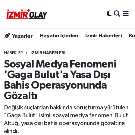
Konak Hava Durumu
Hayatın İçinden
İzmir Haberleri
Kü
Yazarlar
Konak Trafik Yoğunluk Haritası
Süper Lig Puan Durumu ve Fikstür
HABERLER
İZMIR HABERLERI
Sosyal Medya Fenomeni
Tüm Manşetler
'Gaga Bulut'a Yasa Dışı
Bahis Operasyonunda
Son Dakika Haberleri
Gözaltı
Haber Arşivi
Değişik suçlardan hakkında soruşturma yürütülen
"Gaga Bulut" isimli sosyal medya fenomeni Bulut
Altuğ, yasa dışı bahis operasyonunda gözaltına
alındı.