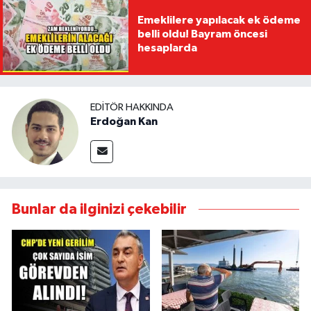
Emeklilere yapılacak ek ödeme
belli oldu! Bayram öncesi
hesaplarda
EDITÖR HAKKINDA
Erdoğan Kan
Bunlar da ilginizi çekebilir