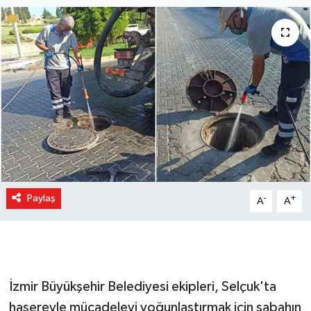
Paylaş
-
+
A
A
İzmir Büyükşehir Belediyesi ekipleri, Selçuk'ta
haşereyle mücadeleyi yoğunlaştırmak için sabahın