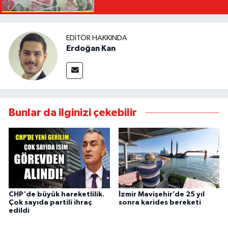
EDITÖR HAKKINDA
Erdoğan Kan
Bunlar da ilginizi çekebilir
CHP'de büyük hareketlilik.
İzmir Mavişehir’de 25 yıl
Çok sayıda partili ihraç
sonra karides bereketi
edildi