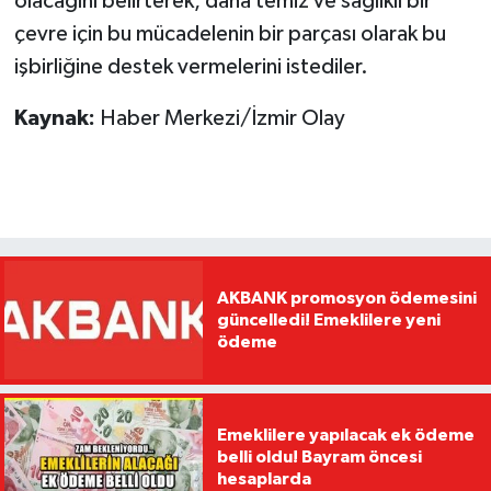
olacağını belirterek, daha temiz ve sağlıklı bir
çevre için bu mücadelenin bir parçası olarak bu
işbirliğine destek vermelerini istediler.
Kaynak:
Haber Merkezi/İzmir Olay
AKBANK promosyon ödemesini
güncelledi! Emeklilere yeni
ödeme
Emeklilere yapılacak ek ödeme
belli oldu! Bayram öncesi
hesaplarda