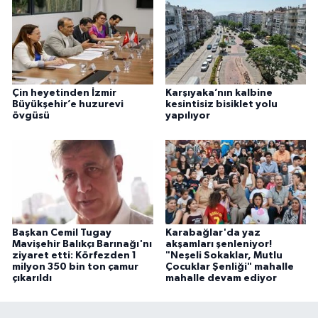
Çin heyetinden İzmir
Karşıyaka’nın kalbine
Büyükşehir’e huzurevi
kesintisiz bisiklet yolu
övgüsü
yapılıyor
Başkan Cemil Tugay
Karabağlar'da yaz
Mavişehir Balıkçı Barınağı'nı
akşamları şenleniyor!
ziyaret etti: Körfezden 1
"Neşeli Sokaklar, Mutlu
milyon 350 bin ton çamur
Çocuklar Şenliği" mahalle
çıkarıldı
mahalle devam ediyor