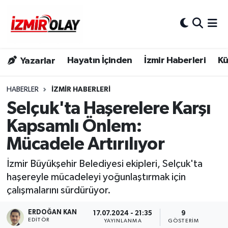
Konak Hava Durumu
Hayatın İçinden
İzmir Haberleri
Kü
Yazarlar
Konak Trafik Yoğunluk Haritası
Süper Lig Puan Durumu ve Fikstür
HABERLER
İZMIR HABERLERI
Selçuk'ta Haşerelere Karşı
Tüm Manşetler
Kapsamlı Önlem:
Mücadele Artırılıyor
Son Dakika Haberleri
İzmir Büyükşehir Belediyesi ekipleri, Selçuk'ta
Haber Arşivi
haşereyle mücadeleyi yoğunlaştırmak için
çalışmalarını sürdürüyor.
ERDOĞAN KAN
17.07.2024 - 21:35
9
EDITÖR
YAYINLANMA
GÖSTERIM