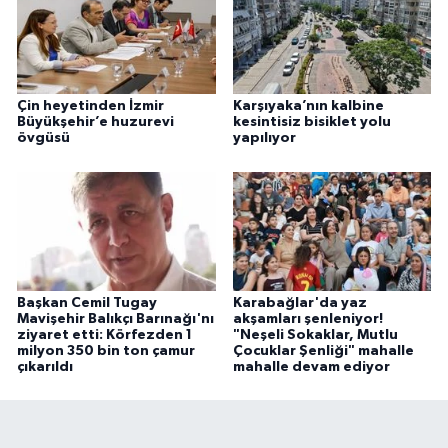
Çin heyetinden İzmir
Karşıyaka’nın kalbine
Büyükşehir’e huzurevi
kesintisiz bisiklet yolu
övgüsü
yapılıyor
Başkan Cemil Tugay
Karabağlar'da yaz
Mavişehir Balıkçı Barınağı'nı
akşamları şenleniyor!
ziyaret etti: Körfezden 1
"Neşeli Sokaklar, Mutlu
milyon 350 bin ton çamur
Çocuklar Şenliği" mahalle
çıkarıldı
mahalle devam ediyor