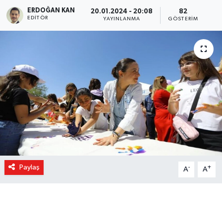
ERDOĞAN KAN
20.01.2024 - 20:08
82
EDITÖR
YAYINLANMA
GÖSTERIM
Paylaş
-
+
A
A