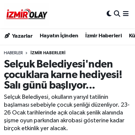
Konak Hava Durumu
Hayatın İçinden
İzmir Haberleri
Kü
Yazarlar
Konak Trafik Yoğunluk Haritası
Süper Lig Puan Durumu ve Fikstür
HABERLER
İZMIR HABERLERI
Selçuk Belediyesi'nden
Tüm Manşetler
çocuklara karne hediyesi!
Salı günü başlıyor...
Son Dakika Haberleri
Selçuk Belediyesi, okulların yarıyıl tatilinin
Haber Arşivi
başlaması sebebiyle çocuk şenliği düzenliyor. 23-
26 Ocak tarihlerinde açık olacak şenlik alanında
şişme oyun parkından akrobasi gösterine kadar
birçok etkinlik yer alacak.