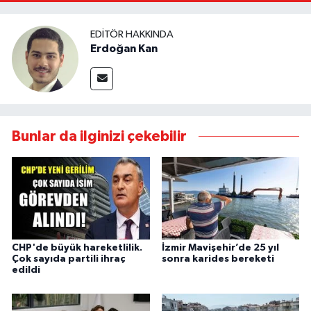
EDITÖR HAKKINDA
Erdoğan Kan
Bunlar da ilginizi çekebilir
CHP'de büyük hareketlilik.
İzmir Mavişehir’de 25 yıl
Çok sayıda partili ihraç
sonra karides bereketi
edildi