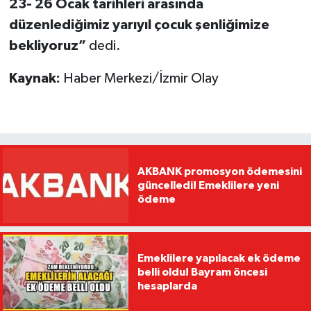
23- 26 Ocak tarihleri arasında
düzenlediğimiz yarıyıl çocuk şenliğimize
bekliyoruz”
dedi.
Kaynak:
Haber Merkezi/İzmir Olay
AKBANK promosyon ödemesini
güncelledi! Emeklilere yeni
ödeme
Emeklilere yapılacak ek ödeme
belli oldu! Bayram öncesi
hesaplarda