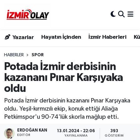
Konak Hava Durumu
Hayatın İçinden
İzmir Haberleri
Kü
Yazarlar
Konak Trafik Yoğunluk Haritası
Süper Lig Puan Durumu ve Fikstür
HABERLER
SPOR
Potada İzmir derbisinin
Tüm Manşetler
kazananı Pınar Karşıyaka
oldu
Son Dakika Haberleri
Potada İzmir derbisinin kazananı Pınar Karşıyaka
Haber Arşivi
oldu. Yeşil-kırmızılı ekip, konuk ettiği Aliağa
Petkimspor'u 90-74'lük skorla mağlup etti.
ERDOĞAN KAN
13.01.2024 - 22:06
393
EDITÖR
YAYINLANMA
GÖSTERIM