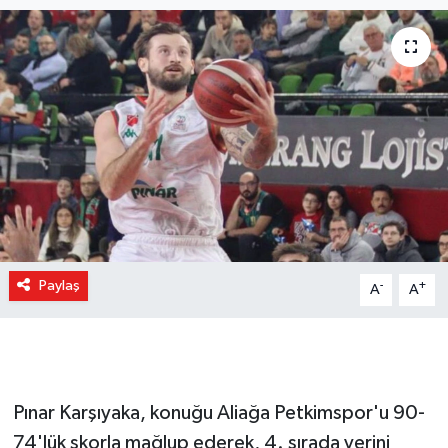
Paylaş
-
+
A
A
Pınar Karşıyaka, konuğu Aliağa Petkimspor'u 90-
74'lük skorla mağlup ederek, 4. sırada yerini