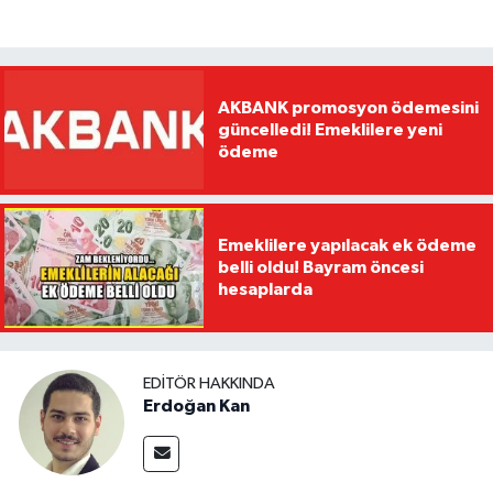
AKBANK promosyon ödemesini
güncelledi! Emeklilere yeni
ödeme
Emeklilere yapılacak ek ödeme
belli oldu! Bayram öncesi
hesaplarda
EDITÖR HAKKINDA
Erdoğan Kan