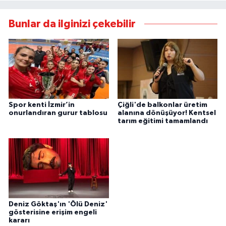
Bunlar da ilginizi çekebilir
Spor kenti İzmir’in
Çiğli'de balkonlar üretim
onurlandıran gurur tablosu
alanına dönüşüyor! Kentsel
tarım eğitimi tamamlandı
Deniz Göktaş'ın 'Ölü Deniz'
gösterisine erişim engeli
kararı