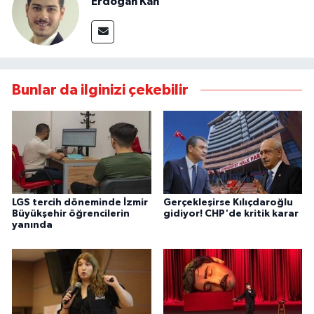
Erdoğan Kan
Bunlar da ilginizi çekebilir
LGS tercih döneminde İzmir
Gerçekleşirse Kılıçdaroğlu
Büyükşehir öğrencilerin
gidiyor! CHP'de kritik karar
yanında