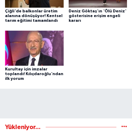
Çiğli'de balkonlar üretim
Deniz Göktaş'ın 'Ölü Deniz'
alanına dönüşüyor! Kentsel
gösterisine erişim engeli
tarım eğitimi tamamlandı
kararı
Kurultay için imzalar
toplandı! Kılıçdaroğlu'ndan
ilk yorum
Yükleniyor...