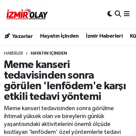
Konak Hava Durumu
Hayatın İçinden
İzmir Haberleri
Kü
Yazarlar
Konak Trafik Yoğunluk Haritası
Süper Lig Puan Durumu ve Fikstür
HABERLER
HAYATIN İÇINDEN
Meme kanseri
Tüm Manşetler
tedavisinden sonra
görülen 'lenfödem'e karşı
Son Dakika Haberleri
etkili tedavi yöntemi
Haber Arşivi
Meme kanseri tedavisinden sonra görülme
ihtimali yüksek olan ve bireylerin günlük
yaşantısındaki aktivitelerini önemli ölçüde
kısıtlayan 'lenfödem' özel yöntemlerle tedavi