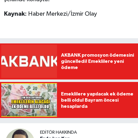
Kaynak:
Haber Merkezi/İzmir Olay
AKBANK promosyon ödemesini
güncelledi! Emeklilere yeni
ödeme
Emeklilere yapılacak ek ödeme
belli oldu! Bayram öncesi
hesaplarda
EDITÖR HAKKINDA