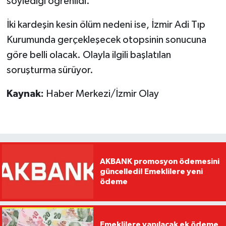
söylediği öğrenildi.
İki kardeşin kesin ölüm nedeni ise, İzmir Adi Tıp
Kurumunda gerçekleşecek otopsinin sonucuna
göre belli olacak. Olayla ilgili başlatılan
soruşturma sürüyor.
Kaynak:
Haber Merkezi/İzmir Olay
AKBANK promosyon ödemesini
güncelledi! Emeklilere yeni
ödeme
Emeklilere yapılacak ek ödeme