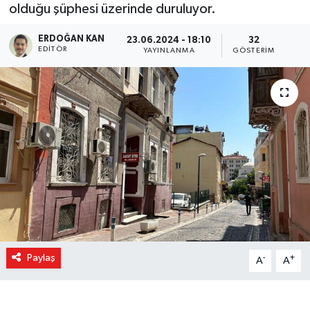
olduğu şüphesi üzerinde duruluyor.
ERDOĞAN KAN
23.06.2024 - 18:10
32
EDITÖR
YAYINLANMA
GÖSTERIM
Paylaş
-
+
A
A