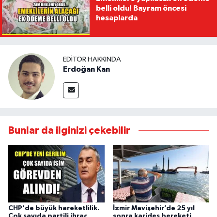
belli oldu! Bayram öncesi
hesaplarda
EDITÖR HAKKINDA
Erdoğan Kan
Bunlar da ilginizi çekebilir
CHP'de büyük hareketlilik.
İzmir Mavişehir’de 25 yıl
Çok sayıda partili ihraç
sonra karides bereketi