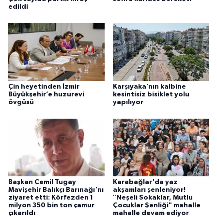
edildi
Çin heyetinden İzmir
Karşıyaka’nın kalbine
Büyükşehir’e huzurevi
kesintisiz bisiklet yolu
övgüsü
yapılıyor
Başkan Cemil Tugay
Karabağlar'da yaz
Mavişehir Balıkçı Barınağı'nı
akşamları şenleniyor!
ziyaret etti: Körfezden 1
"Neşeli Sokaklar, Mutlu
milyon 350 bin ton çamur
Çocuklar Şenliği" mahalle
çıkarıldı
mahalle devam ediyor