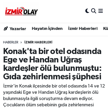
Konak Hava Durumu
Hayatın İçinden
İzmir Haberleri
Kü
Yazarlar
Konak Trafik Yoğunluk Haritası
Süper Lig Puan Durumu ve Fikstür
HABERLER
İZMIR HABERLERI
Konak'ta bir otel odasında
Tüm Manşetler
Ege ve Handan Uğraş
kardeşler ölü bulunmuştu:
Son Dakika Haberleri
Gıda zehirlenmesi şüphesi
Haber Arşivi
İzmir'in Konak ilçesinde bir otel odasında 14 ve 12
yaşındaki Ege ve Handan Uğraş kardeşlerin ölü
bulunmasıyla ilgili soruşturma devam ediyor.
Çocukların ölüm sebebinin gıda zehirlenmesi