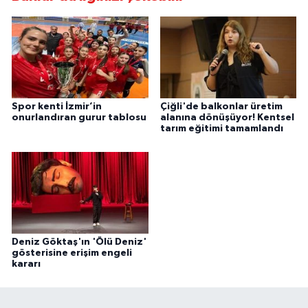
Spor kenti İzmir’in
Çiğli'de balkonlar üretim
onurlandıran gurur tablosu
alanına dönüşüyor! Kentsel
tarım eğitimi tamamlandı
Deniz Göktaş'ın 'Ölü Deniz'
gösterisine erişim engeli
kararı