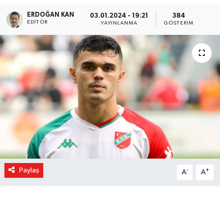
ERDOĞAN KAN
03.01.2024 - 19:21
384
EDITÖR
YAYINLANMA
GÖSTERIM
Paylaş
-
+
A
A