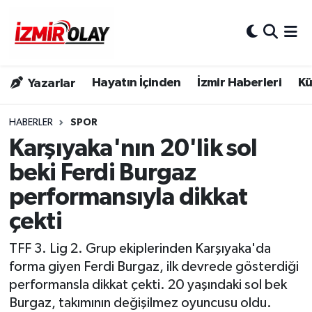
Konak Hava Durumu
Hayatın İçinden
İzmir Haberleri
Kü
Yazarlar
Konak Trafik Yoğunluk Haritası
Süper Lig Puan Durumu ve Fikstür
HABERLER
SPOR
Karşıyaka'nın 20'lik sol
Tüm Manşetler
beki Ferdi Burgaz
performansıyla dikkat
Son Dakika Haberleri
çekti
Haber Arşivi
TFF 3. Lig 2. Grup ekiplerinden Karşıyaka'da
forma giyen Ferdi Burgaz, ilk devrede gösterdiği
performansla dikkat çekti. 20 yaşındaki sol bek
Burgaz, takımının değişilmez oyuncusu oldu.