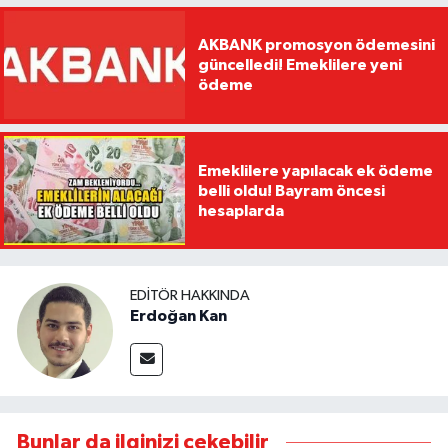
AKBANK promosyon ödemesini
güncelledi! Emeklilere yeni
ödeme
Emeklilere yapılacak ek ödeme
belli oldu! Bayram öncesi
hesaplarda
EDITÖR HAKKINDA
Erdoğan Kan
Bunlar da ilginizi çekebilir