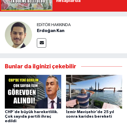
hesaplarda
EDITÖR HAKKINDA
Erdoğan Kan
Bunlar da ilginizi çekebilir
CHP'de büyük hareketlilik.
İzmir Mavişehir’de 25 yıl
Çok sayıda partili ihraç
sonra karides bereketi
edildi