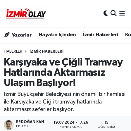
Konak Hava Durumu
Hayatın İçinden
İzmir Haberleri
Kü
Yazarlar
Konak Trafik Yoğunluk Haritası
Süper Lig Puan Durumu ve Fikstür
HABERLER
İZMIR HABERLERI
Karşıyaka ve Çiğli Tramvay
Tüm Manşetler
Hatlarında Aktarmasız
Ulaşım Başlıyor!
Son Dakika Haberleri
İzmir Büyükşehir Belediyesi'nin önemli bir hamlesi
Haber Arşivi
ile Karşıyaka ve Çiğli tramvay hatlarında
aktarmasız seferler başlıyor.
ERDOĞAN KAN
19.07.2024 - 17:26
15
EDITÖR
YAYINLANMA
GÖSTERIM