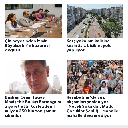
Çin heyetinden İzmir
Karşıyaka’nın kalbine
Büyükşehir’e huzurevi
kesintisiz bisiklet yolu
övgüsü
yapılıyor
Başkan Cemil Tugay
Karabağlar'da yaz
Mavişehir Balıkçı Barınağı'nı
akşamları şenleniyor!
ziyaret etti: Körfezden 1
"Neşeli Sokaklar, Mutlu
milyon 350 bin ton çamur
Çocuklar Şenliği" mahalle
çıkarıldı
mahalle devam ediyor