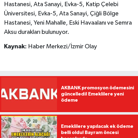
Hastanesi, Ata Sanayi, Evka-5, Katip Çelebi
Üniversitesi, Evka-5, Ata Sanayi, Çiğli Bölge
Hastanesi, Yeni Mahalle, Eski Havaalanı ve Semra
Aksu durakları bulunuyor.
Kaynak:
Haber Merkezi/İzmir Olay
AKBANK promosyon ödemesini
güncelledi! Emeklilere yeni
ödeme
Emeklilere yapılacak ek ödeme
belli oldu! Bayram öncesi