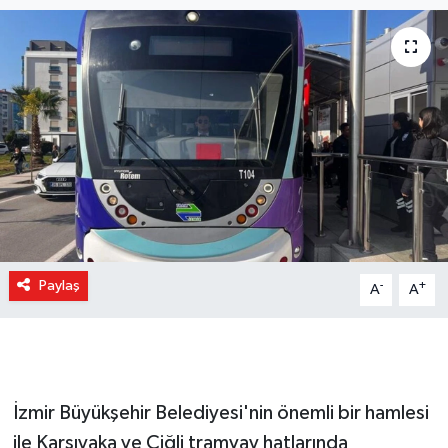
Paylaş
-
+
A
A
İzmir Büyükşehir Belediyesi'nin önemli bir hamlesi
ile Karşıyaka ve Çiğli tramvay hatlarında