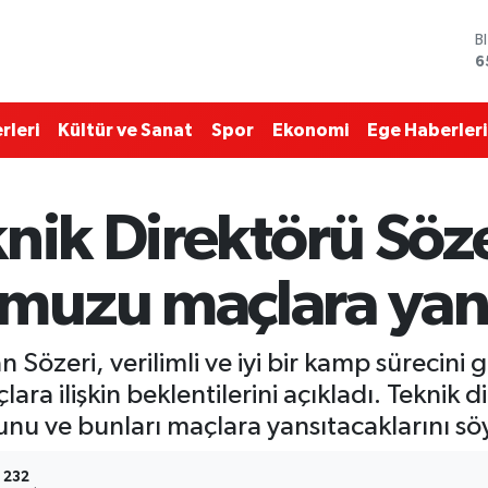
D
4
E
5
S
rleri
Kültür ve Sanat
Spor
Ekonomi
Ege Haberleri
6
G
6
B
nik Direktörü Söz
1
B
6
uzu maçlara yans
Sözeri, verilimli ve iyi bir kamp sürecini ge
ara ilişkin beklentilerini açıkladı. Teknik 
 ve bunları maçlara yansıtacaklarını söy
232