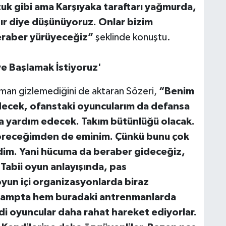
uk gibi ama Karşıyaka taraftarı yağmurda,
ır diye düşünüyoruz. Onlar bizim
eraber yürüyeceğiz”
şeklinde konuştu.
ye Başlamak İstiyoruz'
aman gizlemediğini de aktaran Sözeri,
“Benim
ecek, ofanstaki oyuncularım da defansa
 yardım edecek. Takım bütünlüğü olacak.
Göreceğimden de eminim. Çünkü bunu çok
rdim. Yani hücuma da beraber gideceğiz,
abii oyun anlayışında, pas
yun içi organizasyonlarda biraz
m kampta hem buradaki antrenmanlarda
di oyuncular daha rahat hareket ediyorlar.