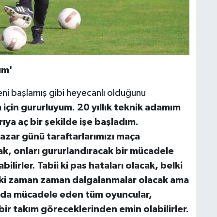
ım'
yeni başlamış gibi heyecanlı olduğunu
çin gururluyum. 20 yıllık teknik adamım
rıya aç bir şekilde işe başladım.
zar günü taraftarlarımızı maça
ak, onları gururlandıracak bir mücadele
lirler. Tabii ki pas hataları olacak, belki
elki zaman zaman dalgalanmalar olacak ama
hada mücadele eden tüm oyuncular,
ir takım göreceklerinden emin olabilirler.