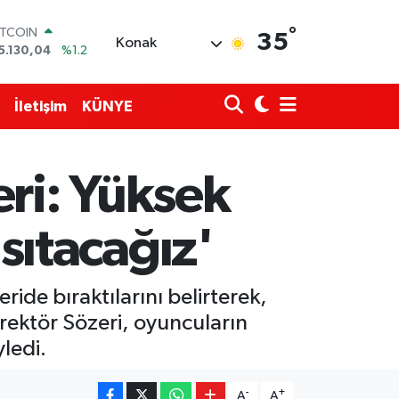
°
OLAR
35
Konak
7,7106
%0.17
URO
5,1652
%0.27
TERLİN
İletişim
KÜNYE
4,4046
%0.35
RAM ALTIN
618.49
%2.12
İST100
eri: Yüksek
3.773
%-19
ITCOIN
5.130,04
%1.2
ıtacağız'
ride bıraktılarını belirterek,
direktör Sözeri, oyuncuların
ledi.
-
+
A
A