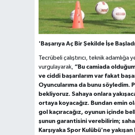
'Başarıya Aç Bir Şekilde İşe Başlad
Tecrübeli çalıştırıcı, teknik adamlığa 
vurgulayarak,
“Bu camiada olduğum i
ve ciddi başarılarım var fakat başa
Oyuncularıma da bunu söyledim. Pa
bekliyoruz. Sahaya onlara yakışac
ortaya koyacağız. Bundan emin olabi
gol kaçıracağız, oyunun içinde b
şunun garantisini verebilirim; sa
Karşıyaka Spor Kulübü'ne yakışan b