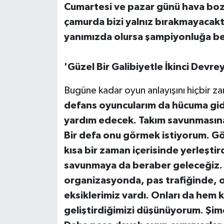
Cumartesi ve pazar günü hava boz
çamurda bizi yalnız bırakmayacakt
yanımızda olursa şampiyonluğa b
'Güzel Bir Galibiyetle İkinci Devre
Bugüne kadar oyun anlayışını hiçbir z
defans oyuncularım da hücuma gid
yardım edecek. Takım savunmasına
Bir defa onu görmek istiyorum. 
kısa bir zaman içerisinde yerleşti
savunmaya da beraber geleceğiz. T
organizasyonda, pas trafiğinde, o
eksiklerimiz vardı. Onları da he
geliştirdiğimizi düşünüyorum. Şim