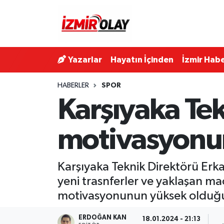
Konak Hava Durumu
Yazarlar
Hayatın İçinden
İzmir Habe
Konak Trafik Yoğunluk Haritası
HABERLER
SPOR
Süper Lig Puan Durumu ve Fikstür
Karşıyaka Tek
Tüm Manşetler
motivasyonum
Son Dakika Haberleri
Karşıyaka Teknik Direktörü Erkan 
Haber Arşivi
yeni trasnferler ve yaklaşan maçl
motivasyonunun yüksek olduğunu
ERDOĞAN KAN
18.01.2024 - 21:13