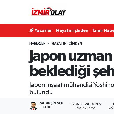
Konak Hava Durumu
Yazarlar
Hayatın İçinden
İzmir Habe
Konak Trafik Yoğunluk Haritası
HABERLER
HAYATIN İÇINDEN
Süper Lig Puan Durumu ve Fikstür
Japon uzman 
Tüm Manşetler
beklediği şehi
Son Dakika Haberleri
Japon inşaat mühendisi Yoshino
Haber Arşivi
bulundu
SADIK ŞIMŞEK
12.07.2024 - 01:16
EDITÖR
YAYINLANMA
GÖ