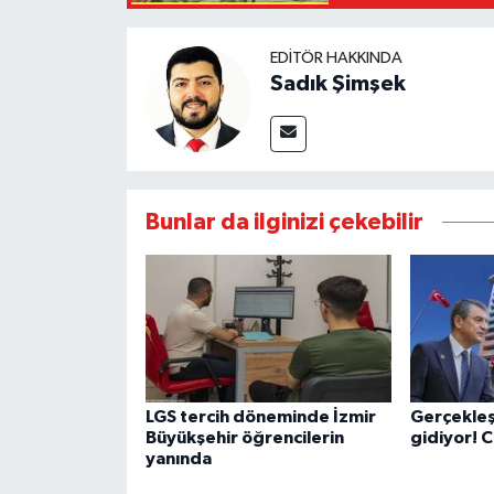
EDITÖR HAKKINDA
Sadık Şimşek
Bunlar da ilginizi çekebilir
LGS tercih döneminde İzmir
Gerçekleş
Büyükşehir öğrencilerin
gidiyor! C
yanında