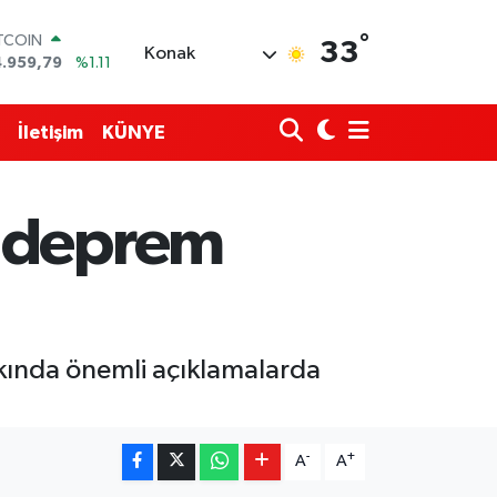
ITCOIN
°
33
Konak
4.959,79
%1.11
OLAR
7,7436
%0.18
URO
İletişim
KÜNYE
5,2510
%0.32
ERLİN
,4811
%0.38
RAM ALTIN
i deprem
660.55
%0.03
ST100
.779
%-14
kkında önemli açıklamalarda
-
+
A
A