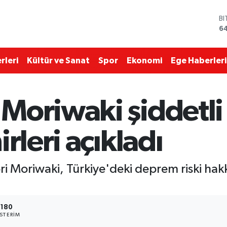
B
6
D
4
E
rleri
Kültür ve Sanat
Spor
Ekonomi
Ege Haberleri
5
ST
64
G
Moriwaki şiddetl
6
Bİ
13
rleri açıkladı
ri Moriwaki, Türkiye'deki deprem riski ha
1180
STERIM