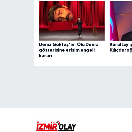
Deniz Göktaş'ın 'Ölü Deniz'
Kurultay i
gösterisine erişim engeli
Kılıçdaro
kararı