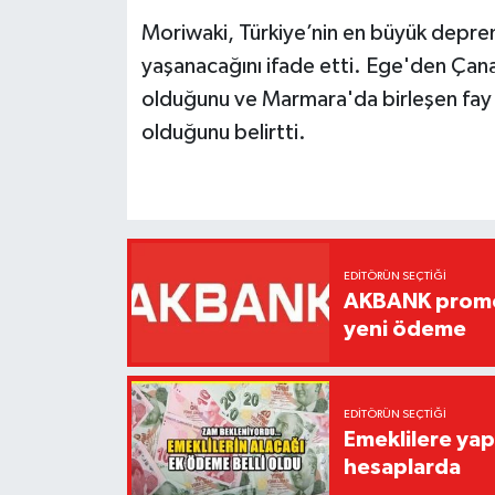
Moriwaki, Türkiye’nin en büyük depreml
yaşanacağını ifade etti. Ege'den Çanak
olduğunu ve Marmara'da birleşen fay 
olduğunu belirtti.
EDITÖRÜN SEÇTIĞI
AKBANK promos
yeni ödeme
EDITÖRÜN SEÇTIĞI
Emeklilere yap
hesaplarda