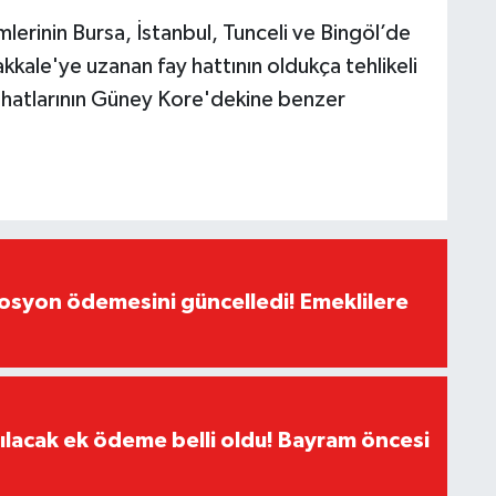
erinin Bursa, İstanbul, Tunceli ve Bingöl’de
kale'ye uzanan fay hattının oldukça tehlikeli
hatlarının Güney Kore'dekine benzer
yon ödemesini güncelledi! Emeklilere
ılacak ek ödeme belli oldu! Bayram öncesi