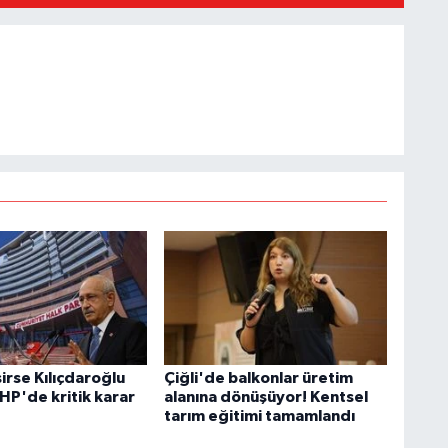
irse Kılıçdaroğlu
Çiğli'de balkonlar üretim
HP'de kritik karar
alanına dönüşüyor! Kentsel
tarım eğitimi tamamlandı