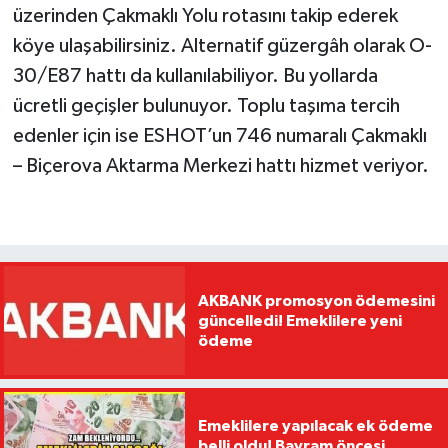
üzerinden Çakmaklı Yolu rotasını takip ederek
köye ulaşabilirsiniz. Alternatif güzergâh olarak O-
30/E87 hattı da kullanılabiliyor. Bu yollarda
ücretli geçişler bulunuyor. Toplu taşıma tercih
edenler için ise ESHOT’un 746 numaralı Çakmaklı
– Biçerova Aktarma Merkezi hattı hizmet veriyor.
AKBANK promosyon ödemesini
güncelledi! Emeklilere yeni
ödeme
Emeklilere yapılacak ek ödeme
belli oldu! Bayram öncesi