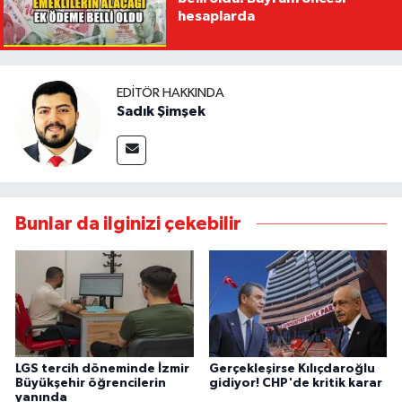
hesaplarda
EDITÖR HAKKINDA
Sadık Şimşek
Bunlar da ilginizi çekebilir
LGS tercih döneminde İzmir
Gerçekleşirse Kılıçdaroğlu
Büyükşehir öğrencilerin
gidiyor! CHP'de kritik karar
yanında