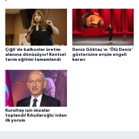
Çiğli'de balkonlar üretim
Deniz Göktaş'ın 'Ölü Deniz'
alanına dönüşüyor! Kentsel
gösterisine erişim engeli
tarım eğitimi tamamlandı
kararı
Kurultay için imzalar
toplandı! Kılıçdaroğlu'ndan
ilk yorum