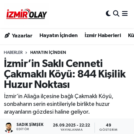
Konak Hava Durumu
Hayatın İçinden
İzmir Haberleri
Kü
Yazarlar
Konak Trafik Yoğunluk Haritası
Süper Lig Puan Durumu ve Fikstür
HABERLER
HAYATIN İÇINDEN
İzmir’in Saklı Cenneti
Tüm Manşetler
Çakmaklı Köyü: 844 Kişilik
Huzur Noktası
Son Dakika Haberleri
İzmir’in Aliağa ilçesine bağlı Çakmaklı Köyü,
Haber Arşivi
sonbaharın serin esintileriyle birlikte huzur
arayanların gözdesi haline geliyor.
SADIK ŞIMŞEK
26.09.2025 - 22:22
49
EDITÖR
YAYINLANMA
GÖSTERIM