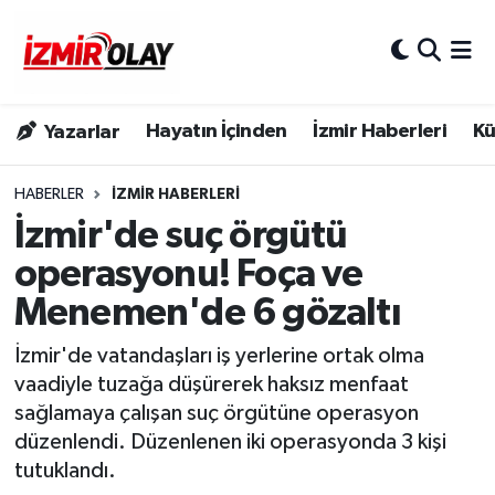
Konak Hava Durumu
Hayatın İçinden
İzmir Haberleri
Kü
Yazarlar
Konak Trafik Yoğunluk Haritası
Süper Lig Puan Durumu ve Fikstür
HABERLER
İZMIR HABERLERI
İzmir'de suç örgütü
Tüm Manşetler
operasyonu! Foça ve
Menemen'de 6 gözaltı
Son Dakika Haberleri
İzmir'de vatandaşları iş yerlerine ortak olma
Haber Arşivi
vaadiyle tuzağa düşürerek haksız menfaat
sağlamaya çalışan suç örgütüne operasyon
düzenlendi. Düzenlenen iki operasyonda 3 kişi
tutuklandı.