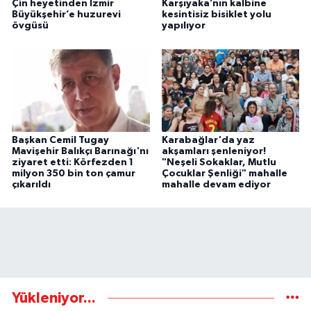
Çin heyetinden İzmir
Karşıyaka’nın kalbine
Büyükşehir’e huzurevi
kesintisiz bisiklet yolu
övgüsü
yapılıyor
Başkan Cemil Tugay
Karabağlar'da yaz
Mavişehir Balıkçı Barınağı'nı
akşamları şenleniyor!
ziyaret etti: Körfezden 1
"Neşeli Sokaklar, Mutlu
milyon 350 bin ton çamur
Çocuklar Şenliği" mahalle
çıkarıldı
mahalle devam ediyor
Yükleniyor...