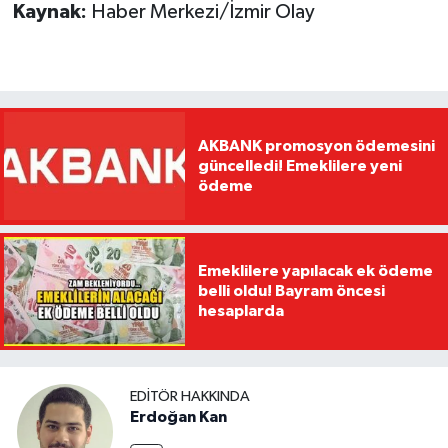
Kaynak:
Haber Merkezi/İzmir Olay
AKBANK promosyon ödemesini
güncelledi! Emeklilere yeni
ödeme
Emeklilere yapılacak ek ödeme
belli oldu! Bayram öncesi
hesaplarda
EDITÖR HAKKINDA
Erdoğan Kan