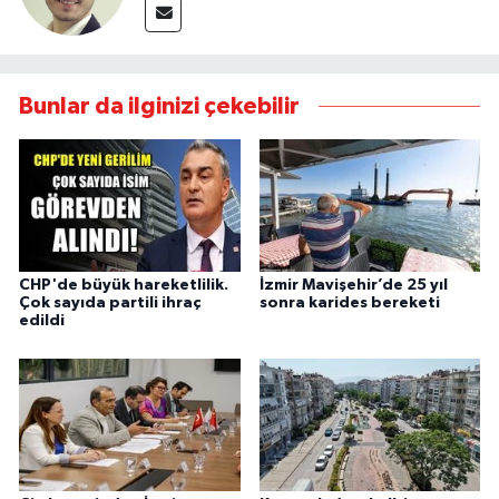
Bunlar da ilginizi çekebilir
CHP'de büyük hareketlilik.
İzmir Mavişehir’de 25 yıl
Çok sayıda partili ihraç
sonra karides bereketi
edildi