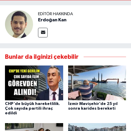
EDITÖR HAKKINDA
Erdoğan Kan
Bunlar da ilginizi çekebilir
CHP'de büyük hareketlilik.
İzmir Mavişehir’de 25 yıl
Çok sayıda partili ihraç
sonra karides bereketi
edildi