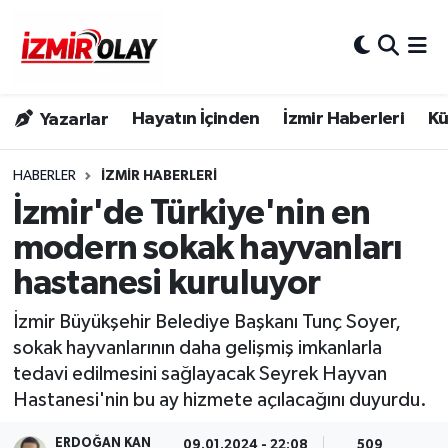
Konak Hava Durumu
Hayatın İçinden
İzmir Haberleri
Kü
Yazarlar
Konak Trafik Yoğunluk Haritası
Süper Lig Puan Durumu ve Fikstür
HABERLER
İZMIR HABERLERI
İzmir'de Türkiye'nin en
Tüm Manşetler
modern sokak hayvanları
hastanesi kuruluyor
Son Dakika Haberleri
İzmir Büyükşehir Belediye Başkanı Tunç Soyer,
Haber Arşivi
sokak hayvanlarının daha gelişmiş imkanlarla
tedavi edilmesini sağlayacak Seyrek Hayvan
Hastanesi'nin bu ay hizmete açılacağını duyurdu.
ERDOĞAN KAN
09.01.2024 - 22:08
509