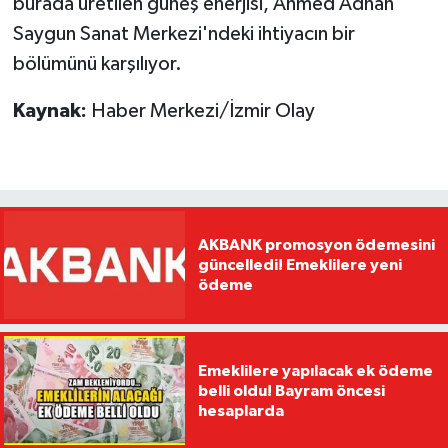
burada üretilen güneş enerjisi, Ahmed Adnan
Saygun Sanat Merkezi'ndeki ihtiyacın bir
bölümünü karşılıyor.
Kaynak:
Haber Merkezi/İzmir Olay
AKBANK promosyon ödemesini
güncelledi! Emeklilere yeni
ödeme
Emeklilere yapılacak ek ödeme
belli oldu! Bayram öncesi
hesaplarda