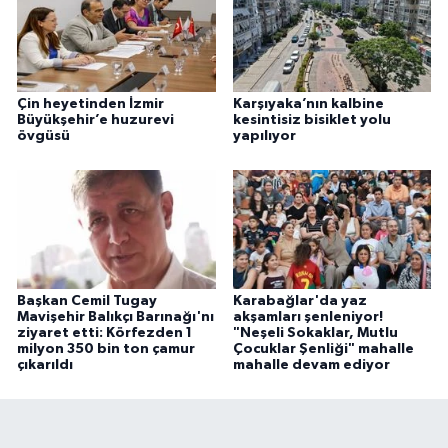
Çin heyetinden İzmir
Karşıyaka’nın kalbine
Büyükşehir’e huzurevi
kesintisiz bisiklet yolu
övgüsü
yapılıyor
Başkan Cemil Tugay
Karabağlar'da yaz
Mavişehir Balıkçı Barınağı'nı
akşamları şenleniyor!
ziyaret etti: Körfezden 1
"Neşeli Sokaklar, Mutlu
milyon 350 bin ton çamur
Çocuklar Şenliği" mahalle
çıkarıldı
mahalle devam ediyor