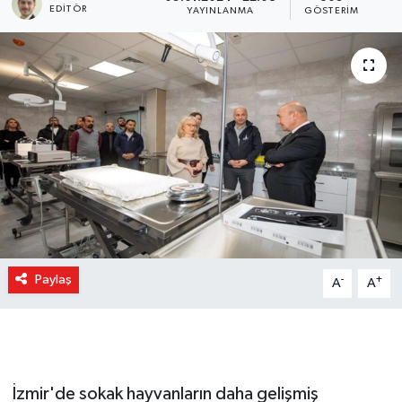
EDITÖR
YAYINLANMA
GÖSTERIM
Paylaş
-
+
A
A
İzmir'de sokak hayvanların daha gelişmiş