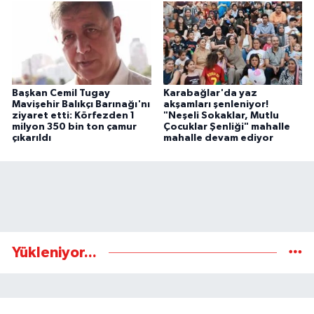
Başkan Cemil Tugay
Karabağlar'da yaz
Mavişehir Balıkçı Barınağı'nı
akşamları şenleniyor!
ziyaret etti: Körfezden 1
"Neşeli Sokaklar, Mutlu
milyon 350 bin ton çamur
Çocuklar Şenliği" mahalle
çıkarıldı
mahalle devam ediyor
Yükleniyor...