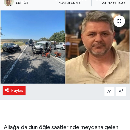
EDITÖR
YAYINLANMA
GÜNCELLEME
Paylaş
-
+
A
A
Aliağa'da dün öğle saatlerinde meydana gelen