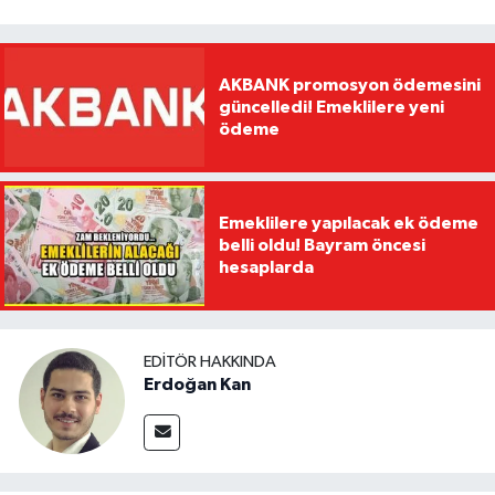
AKBANK promosyon ödemesini
güncelledi! Emeklilere yeni
ödeme
Emeklilere yapılacak ek ödeme
belli oldu! Bayram öncesi
hesaplarda
EDITÖR HAKKINDA
Erdoğan Kan