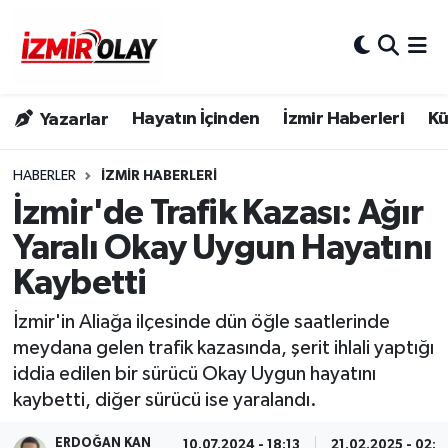
Konak Hava Durumu
Hayatın İçinden
İzmir Haberleri
Kü
Yazarlar
Konak Trafik Yoğunluk Haritası
Süper Lig Puan Durumu ve Fikstür
HABERLER
İZMIR HABERLERI
İzmir'de Trafik Kazası: Ağır
Tüm Manşetler
Yaralı Okay Uygun Hayatını
Kaybetti
Son Dakika Haberleri
İzmir'in Aliağa ilçesinde dün öğle saatlerinde
Haber Arşivi
meydana gelen trafik kazasında, şerit ihlali yaptığı
iddia edilen bir sürücü Okay Uygun hayatını
kaybetti, diğer sürücü ise yaralandı.
ERDOĞAN KAN
10.07.2024 - 18:13
21.02.2025 - 02:4