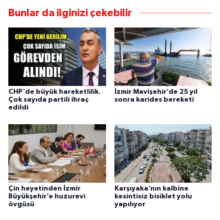
Bunlar da ilginizi çekebilir
CHP'de büyük hareketlilik.
İzmir Mavişehir’de 25 yıl
Çok sayıda partili ihraç
sonra karides bereketi
edildi
Çin heyetinden İzmir
Karşıyaka’nın kalbine
Büyükşehir’e huzurevi
kesintisiz bisiklet yolu
övgüsü
yapılıyor