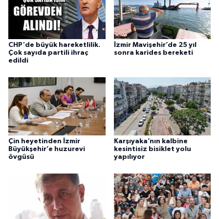
CHP'de büyük hareketlilik.
İzmir Mavişehir’de 25 yıl
Çok sayıda partili ihraç
sonra karides bereketi
edildi
Çin heyetinden İzmir
Karşıyaka’nın kalbine
Büyükşehir’e huzurevi
kesintisiz bisiklet yolu
övgüsü
yapılıyor