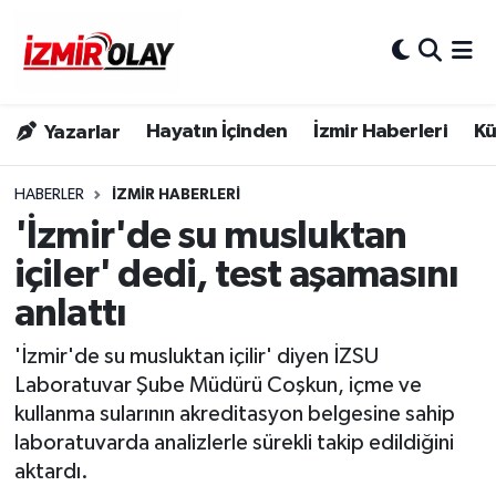
Konak Hava Durumu
Hayatın İçinden
İzmir Haberleri
Kü
Yazarlar
Konak Trafik Yoğunluk Haritası
Süper Lig Puan Durumu ve Fikstür
HABERLER
İZMIR HABERLERI
'İzmir'de su musluktan
Tüm Manşetler
içiler' dedi, test aşamasını
anlattı
Son Dakika Haberleri
'İzmir'de su musluktan içilir' diyen İZSU
Haber Arşivi
Laboratuvar Şube Müdürü Coşkun, içme ve
kullanma sularının akreditasyon belgesine sahip
laboratuvarda analizlerle sürekli takip edildiğini
aktardı.