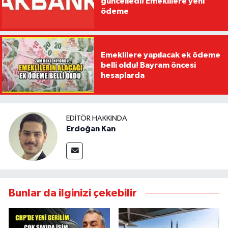
güncelledi! Emeklilere yeni
ödeme
Emeklilere yapılacak ek ödeme
belli oldu! Bayram öncesi
hesaplarda
EDITÖR HAKKINDA
Erdoğan Kan
Bunlar da ilginizi çekebilir