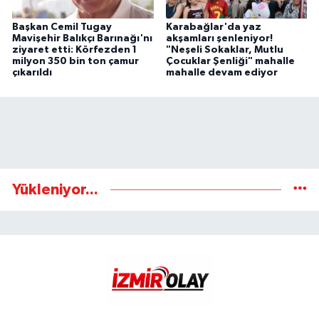
Başkan Cemil Tugay
Karabağlar'da yaz
Mavişehir Balıkçı Barınağı'nı
akşamları şenleniyor!
ziyaret etti: Körfezden 1
"Neşeli Sokaklar, Mutlu
milyon 350 bin ton çamur
Çocuklar Şenliği" mahalle
çıkarıldı
mahalle devam ediyor
Yükleniyor...