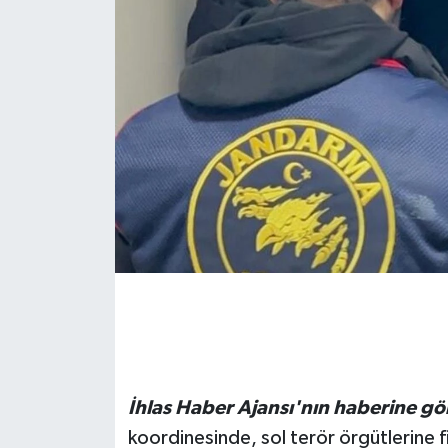
İhlas Haber Ajansı'nın haberine gö
koordinesinde, sol terör örgütlerine fi