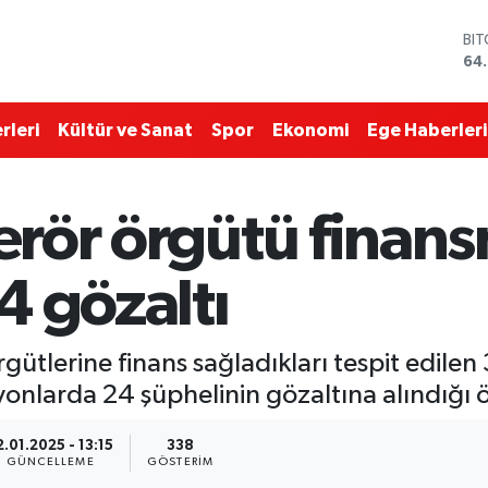
BI
64
DO
47
EU
rleri
Kültür ve Sanat
Spor
Ekonomi
Ege Haberleri
55
ST
64,
GR
terör örgütü finan
66
Bİ
13.
4 gözaltı
örgütlerine finans sağladıkları tespit edil
onlarda 24 şüphelinin gözaltına alındığı ö
2.01.2025 - 13:15
338
GÜNCELLEME
GÖSTERIM