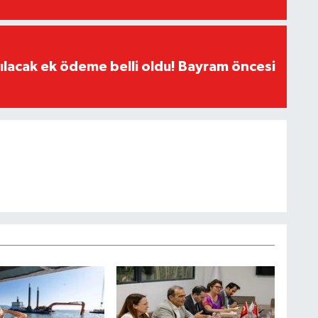
ılacak ek ödeme belli oldu! Bayram öncesi