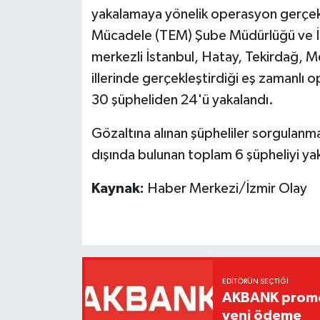
yakalamaya yönelik operasyon gerçekle
Mücadele (TEM) Şube Müdürlüğü ve İst
merkezli İstanbul, Hatay, Tekirdağ, M
illerinde gerçekleştirdiği eş zamanlı 
30 şüpheliden 24'ü yakalandı.
Gözaltına alınan şüpheliler sorgulanm
dışında bulunan toplam 6 şüpheliyi ya
Kaynak:
Haber Merkezi/İzmir Olay
EDITÖRÜN SEÇTIĞI
AKBANK promos
yeni ödeme