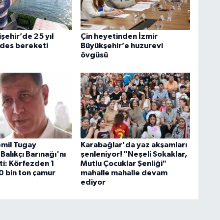
şehir’de 25 yıl
Çin heyetinden İzmir
ides bereketi
Büyükşehir’e huzurevi
övgüsü
mil Tugay
Karabağlar'da yaz akşamları
Balıkçı Barınağı'nı
şenleniyor! "Neşeli Sokaklar,
ti: Körfezden 1
Mutlu Çocuklar Şenliği"
0 bin ton çamur
mahalle mahalle devam
ediyor