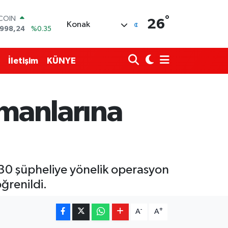
TCOIN
°
26
Konak
.998,24
%0.35
LAR
,7436
%0.18
RO
İletişim
KÜNYE
,2510
%0.32
ERLİN
4811
%0.38
AM ALTIN
smanlarına
60.55
%0.03
ST100
779
%-14
en 30 şüpheliye yönelik operasyon
ğrenildi.
-
+
A
A