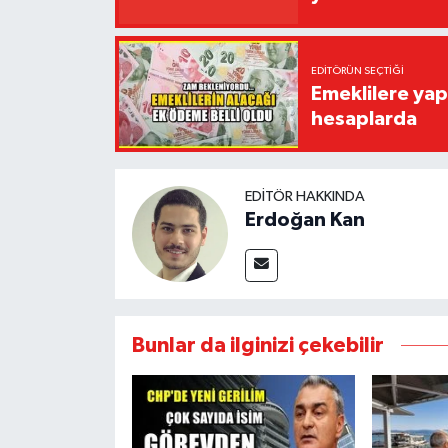
EDITÖRÜN SEÇTIĞI
Emeklilere yap
hesaplarda
EDITÖR HAKKINDA
Erdoğan Kan
Bunlar da ilginizi çekebilir