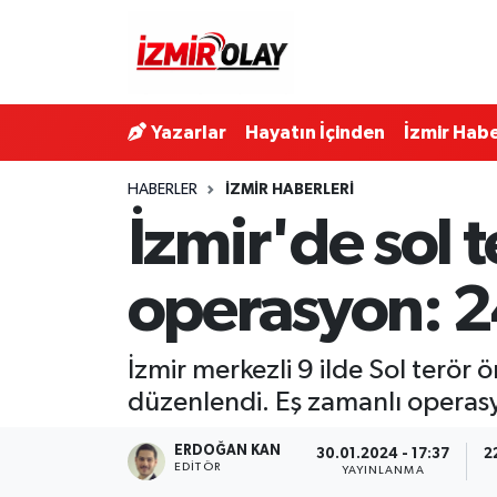
Konak Hava Durumu
Yazarlar
Hayatın İçinden
İzmir Habe
Konak Trafik Yoğunluk Haritası
HABERLER
İZMIR HABERLERI
Süper Lig Puan Durumu ve Fikstür
İzmir'de sol 
Tüm Manşetler
operasyon: 2
Son Dakika Haberleri
İzmir merkezli 9 ilde Sol terör 
Haber Arşivi
düzenlendi. Eş zamanlı operasy
ERDOĞAN KAN
30.01.2024 - 17:37
2
EDITÖR
YAYINLANMA