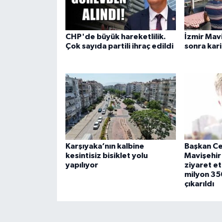
CHP'de büyük hareketlilik.
İzmir Mavi
Çok sayıda partili ihraç edildi
sonra kar
Karşıyaka’nın kalbine
Başkan Ce
kesintisiz bisiklet yolu
Mavişehir 
yapılıyor
ziyaret et
milyon 35
çıkarıldı