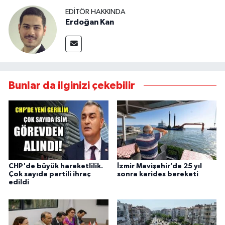
EDITÖR HAKKINDA
Erdoğan Kan
Bunlar da ilginizi çekebilir
CHP'de büyük hareketlilik.
İzmir Mavişehir’de 25 yıl
Çok sayıda partili ihraç
sonra karides bereketi
edildi