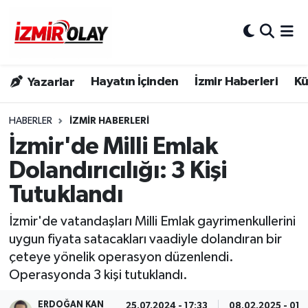
Konak Hava Durumu
Hayatın İçinden
İzmir Haberleri
Kü
Yazarlar
Konak Trafik Yoğunluk Haritası
Süper Lig Puan Durumu ve Fikstür
HABERLER
İZMIR HABERLERI
İzmir'de Milli Emlak
Tüm Manşetler
Dolandırıcılığı: 3 Kişi
Tutuklandı
Son Dakika Haberleri
İzmir'de vatandaşları Milli Emlak gayrimenkullerini
Haber Arşivi
uygun fiyata satacakları vaadiyle dolandıran bir
çeteye yönelik operasyon düzenlendi.
Operasyonda 3 kişi tutuklandı.
ERDOĞAN KAN
25.07.2024 - 17:33
08.02.2025 - 01: