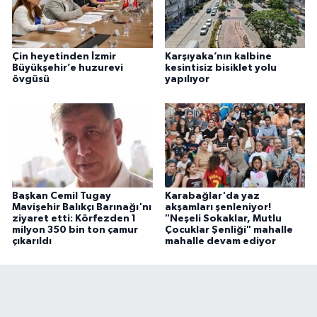
Çin heyetinden İzmir
Karşıyaka’nın kalbine
Büyükşehir’e huzurevi
kesintisiz bisiklet yolu
övgüsü
yapılıyor
Başkan Cemil Tugay
Karabağlar'da yaz
Mavişehir Balıkçı Barınağı'nı
akşamları şenleniyor!
ziyaret etti: Körfezden 1
"Neşeli Sokaklar, Mutlu
milyon 350 bin ton çamur
Çocuklar Şenliği" mahalle
çıkarıldı
mahalle devam ediyor