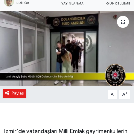
EDITÖR
YAYINLANMA
GÜNCELLEME
Paylaş
-
+
A
A
İzmir'de vatandaşları Milli Emlak gayrimenkullerini