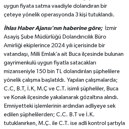
uygun fiyata satma vaadiyle dolandıran bir
çeteye yönelik operasyonda 3 kişi tutuklandı.
İhlas Haber Ajansı'nın haberine göre;
İzmir
Asayiş Şube Müdürlüğü Dolandırıcılık Büro
Amirliği ekiplerince 2024 yılı içerisinde bir
vatandaşı, Milli Emlak’a ait Buca ilçesinde bulunan
gayrimenkulü uygun fiyatla satacakları
mizanseniyle 150 bin TL dolandırılan şüphelilere
yönelik çalışma başlatıldı. Yapılan çalışmalarda;
C.C, B.T, İ.K, M.Ç ve C.T. isimli şüpheliler, Buca
ve Konak ilçesinde yakalanarak gözaltına alındı.
Emniyetteki işlemlerinin ardından adliyeye sek
edilen şüphelilerden; C.C. B.T ve İ.K.
tutuklanırken, M.Ç. ile C.T. ise adli kontrol şartıyla