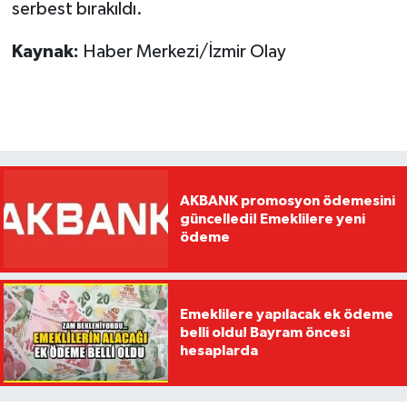
serbest bırakıldı.
Kaynak:
Haber Merkezi/İzmir Olay
AKBANK promosyon ödemesini
güncelledi! Emeklilere yeni
ödeme
Emeklilere yapılacak ek ödeme
belli oldu! Bayram öncesi
hesaplarda