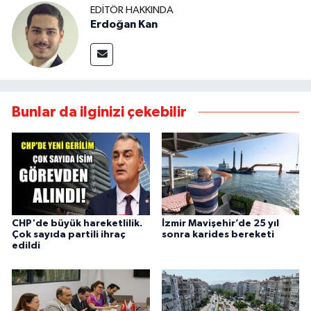
EDITÖR HAKKINDA
Erdoğan Kan
Bunlar da ilginizi çekebilir
CHP'de büyük hareketlilik.
İzmir Mavişehir’de 25 yıl
Çok sayıda partili ihraç
sonra karides bereketi
edildi