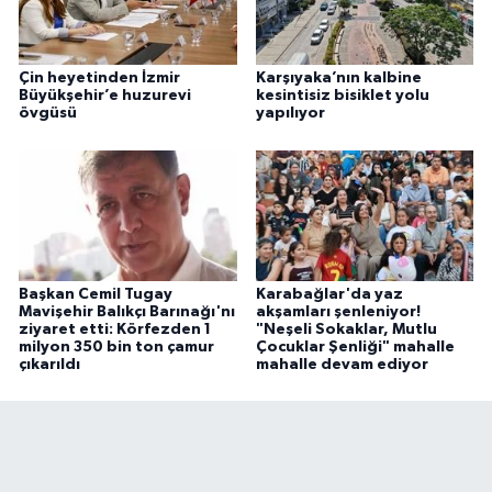
Çin heyetinden İzmir
Karşıyaka’nın kalbine
Büyükşehir’e huzurevi
kesintisiz bisiklet yolu
övgüsü
yapılıyor
Başkan Cemil Tugay
Karabağlar'da yaz
Mavişehir Balıkçı Barınağı'nı
akşamları şenleniyor!
ziyaret etti: Körfezden 1
"Neşeli Sokaklar, Mutlu
milyon 350 bin ton çamur
Çocuklar Şenliği" mahalle
çıkarıldı
mahalle devam ediyor