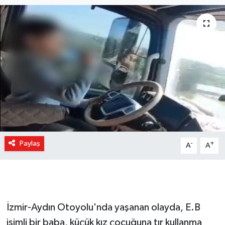
Paylaş
-
+
A
A
İzmir-Aydın Otoyolu'nda yaşanan olayda, E.B
isimli bir baba, küçük kız çocuğuna tır kullanma