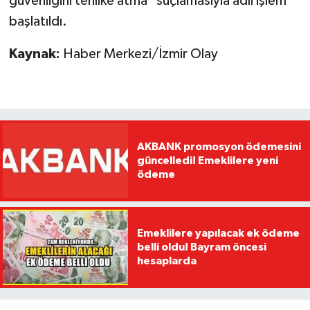
güvenliğini tehlike atma" suçlamasıyla adli işlem
başlatıldı.
Kaynak:
Haber Merkezi/İzmir Olay
AKBANK promosyon ödemesini
güncelledi! Emeklilere yeni
ödeme
Emeklilere yapılacak ek ödeme
belli oldu! Bayram öncesi
hesaplarda