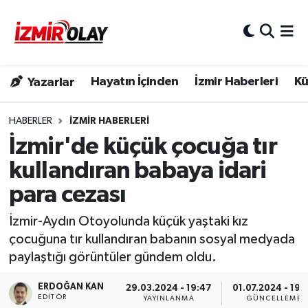
Konak Hava Durumu
Hayatın İçinden
İzmir Haberleri
Kü
Yazarlar
Konak Trafik Yoğunluk Haritası
Süper Lig Puan Durumu ve Fikstür
HABERLER
İZMIR HABERLERI
İzmir'de küçük çocuğa tır
Tüm Manşetler
kullandıran babaya idari
para cezası
Son Dakika Haberleri
İzmir-Aydın Otoyolunda küçük yaştaki kız
Haber Arşivi
çocuğuna tır kullandıran babanın sosyal medyada
paylaştığı görüntüler gündem oldu.
ERDOĞAN KAN
29.03.2024 - 19:47
01.07.2024 - 19:
EDITÖR
YAYINLANMA
GÜNCELLEME