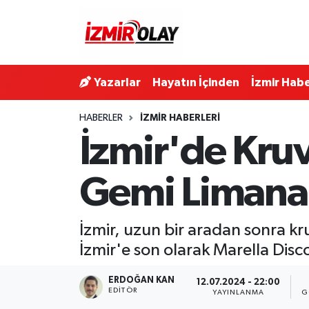
Konak Hava Durumu
Yazarlar
Hayatın İçinden
İzmir Habe
Konak Trafik Yoğunluk Haritası
HABERLER
İZMIR HABERLERI
Süper Lig Puan Durumu ve Fikstür
İzmir'de Kruv
Tüm Manşetler
Gemi Limana 
Son Dakika Haberleri
İzmir, uzun bir aradan sonra kru
Haber Arşivi
İzmir'e son olarak Marella Disc
ERDOĞAN KAN
12.07.2024 - 22:00
EDITÖR
YAYINLANMA
G