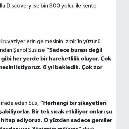
la Dıscovery ise bin 800 yolcu ile kente
Kruvaziyerlerin gelmesinin İzmir’in yüzünü
ından Şenol Sus ise
“Sadece burası değil
 gibi her yerde bir hareketlilik oluyor. Çok
ni istiyoruz. 6 yıl bekledik. Çok zor
u ifade eden Sus,
“Herhangi bir şikayetleri
iliyorlar. Bir tek sıcak etkiliyor onları şu
 hitap ediyoruz. O yüzden sadece gemiler