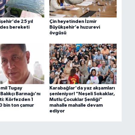
şehir’de 25 yıl
Çin heyetinden İzmir
ides bereketi
Büyükşehir’e huzurevi
övgüsü
mil Tugay
Karabağlar'da yaz akşamları
Balıkçı Barınağı'nı
şenleniyor! "Neşeli Sokaklar,
ti: Körfezden 1
Mutlu Çocuklar Şenliği"
0 bin ton çamur
mahalle mahalle devam
ediyor