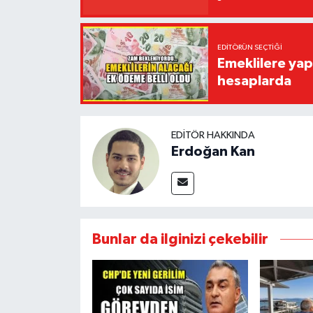
EDITÖRÜN SEÇTIĞI
Emeklilere yap
hesaplarda
EDITÖR HAKKINDA
Erdoğan Kan
Bunlar da ilginizi çekebilir