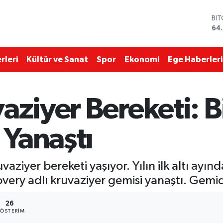
BI
64
DO
47
EU
55
rleri
Kültür ve Sanat
Spor
Ekonomi
Ege Haberleri
ST
64,
GR
66
aziyer Bereketi: B
Bİ
13.
Yanaştı
vaziyer bereketi yaşıyor. Yılın ilk altı ayı
overy adlı kruvaziyer gemisi yanaştı. Gem
26
ÖSTERIM