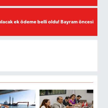
ılacak ek ödeme belli oldu! Bayram öncesi