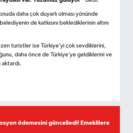
k faydası var. Yüzümüz gülüyor”
dedi.
 konuda daha çok duyarlı olması yönünde
lediyenin de katkısını beklediklerinin altını
en turistler ise Türkiye’yi çok sevdiklerini,
uğunu, daha önce de Türkiye’ye geldiklerini ve
 aktardı.
yon ödemesini güncelledi! Emeklilere