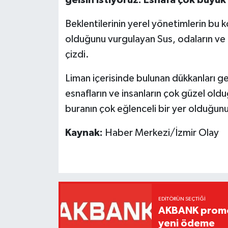
gelsin istiyoruz. Esnafa çok büyü
Beklentilerinin yerel yönetimlerin bu
olduğunu vurgulayan Sus, odaların ve be
çizdi.
Liman içerisinde bulunan dükkanları gez
esnafların ve insanların çok güzel old
buranın çok eğlenceli bir yer olduğunu
Kaynak:
Haber Merkezi/İzmir Olay
EDITÖRÜN SEÇTIĞI
AKBANK promos
yeni ödeme