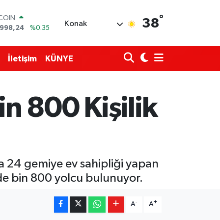
TCOIN
.998,24
%0.35
°
38
Konak
LAR
,7436
%0.18
RO
,2510
%0.32
İletişim
KÜNYE
ERLİN
4811
%0.38
AM ALTIN
60.55
%0.03
in 800 Kişilik
ST100
779
%-14
nda 24 gemiye ev sahipliği yapan
ide bin 800 yolcu bulunuyor.
-
+
A
A