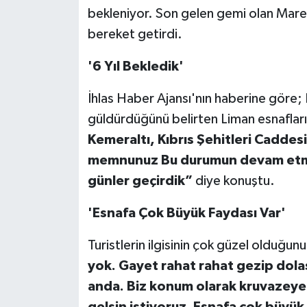
bekleniyor. Son gelen gemi olan Marel
bereket getirdi.
'6 Yıl Bekledik'
İhlas Haber Ajansı'nın haberine göre; 
güldürdüğünü belirten Liman esnaflar
Kemeraltı, Kıbrıs Şehitleri Caddesi
memnunuz Bu durumun devam etmesi
günler geçirdik”
diye konuştu.
'Esnafa Çok Büyük Faydası Var'
Turistlerin ilgisinin çok güzel olduğun
yok. Gayet rahat rahat gezip dolaşab
anda. Biz konum olarak kruvazeye