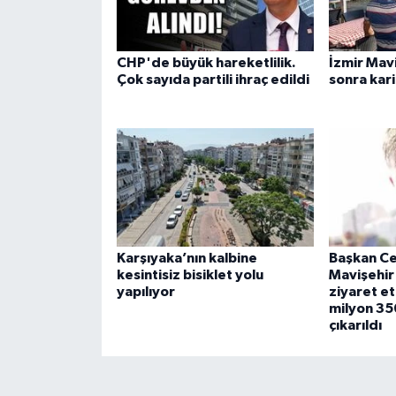
CHP'de büyük hareketlilik.
İzmir Mavi
Çok sayıda partili ihraç edildi
sonra kar
Karşıyaka’nın kalbine
Başkan Ce
kesintisiz bisiklet yolu
Mavişehir 
yapılıyor
ziyaret et
milyon 35
çıkarıldı