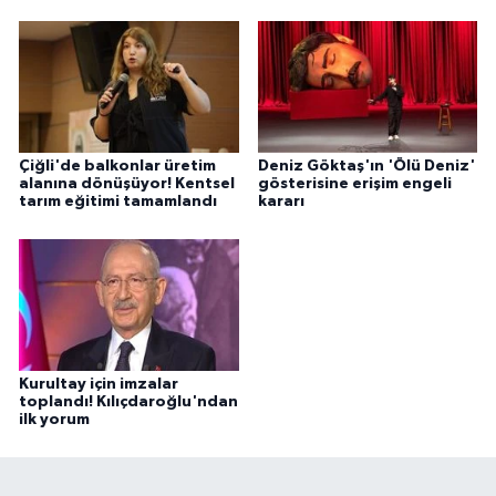
Çiğli'de balkonlar üretim
Deniz Göktaş'ın 'Ölü Deniz'
alanına dönüşüyor! Kentsel
gösterisine erişim engeli
tarım eğitimi tamamlandı
kararı
Kurultay için imzalar
toplandı! Kılıçdaroğlu'ndan
ilk yorum