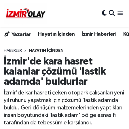
Konak Hava Durumu
Hayatın İçinden
İzmir Haberleri
Kü
Yazarlar
Konak Trafik Yoğunluk Haritası
Süper Lig Puan Durumu ve Fikstür
HABERLER
HAYATIN İÇINDEN
İzmir'de kara hasret
Tüm Manşetler
kalanlar çözümü 'lastik
adamda' buldurlar
Son Dakika Haberleri
İzmir'de kar hasreti çeken otopark çalışanları yeni
Haber Arşivi
yıl ruhunu yaşatmak için çözümü 'lastik adamda'
buldu. Geri dönüşüm malzemelerinden yaptıkları
insan boyutundaki 'lastik adam' bölge esnasıfı
tarafından da tebessümle karşılandı.