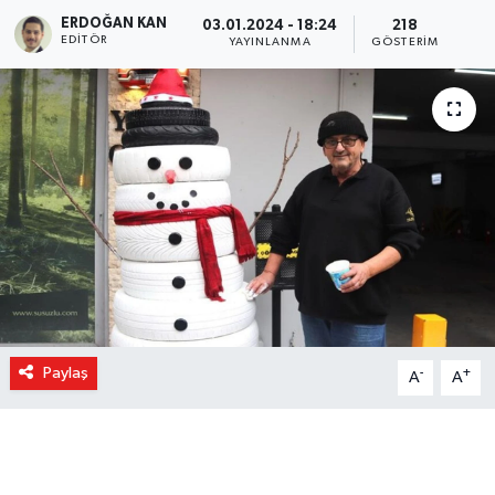
ERDOĞAN KAN
03.01.2024 - 18:24
218
EDITÖR
YAYINLANMA
GÖSTERIM
Paylaş
-
+
A
A