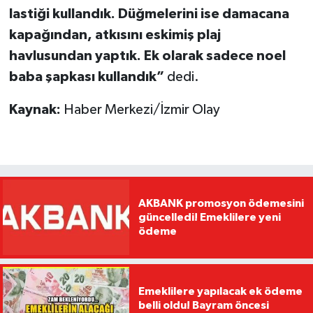
lastiği kullandık. Düğmelerini ise damacana
kapağından, atkısını eskimiş plaj
havlusundan yaptık. Ek olarak sadece noel
baba şapkası kullandık”
dedi.
Kaynak:
Haber Merkezi/İzmir Olay
AKBANK promosyon ödemesini
güncelledi! Emeklilere yeni
ödeme
Emeklilere yapılacak ek ödeme
belli oldu! Bayram öncesi