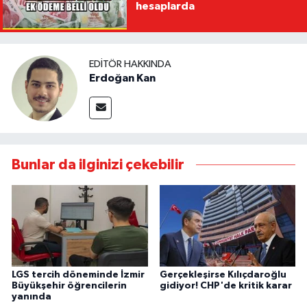
hesaplarda
EDITÖR HAKKINDA
Erdoğan Kan
Bunlar da ilginizi çekebilir
LGS tercih döneminde İzmir
Gerçekleşirse Kılıçdaroğlu
Büyükşehir öğrencilerin
gidiyor! CHP'de kritik karar
yanında