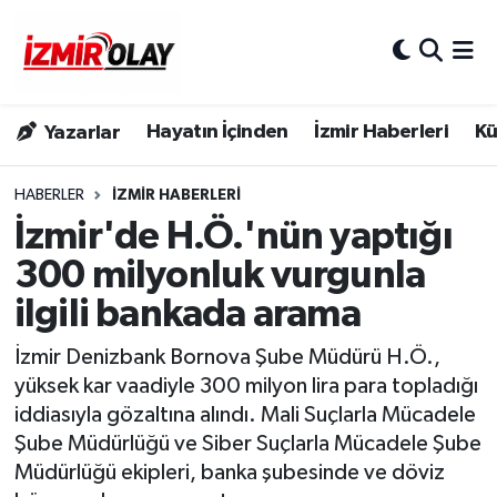
Konak Hava Durumu
Hayatın İçinden
İzmir Haberleri
Kü
Yazarlar
Konak Trafik Yoğunluk Haritası
Süper Lig Puan Durumu ve Fikstür
HABERLER
İZMIR HABERLERI
İzmir'de H.Ö.'nün yaptığı
Tüm Manşetler
300 milyonluk vurgunla
ilgili bankada arama
Son Dakika Haberleri
İzmir Denizbank Bornova Şube Müdürü H.Ö.,
Haber Arşivi
yüksek kar vaadiyle 300 milyon lira para topladığı
iddiasıyla gözaltına alındı. Mali Suçlarla Mücadele
Şube Müdürlüğü ve Siber Suçlarla Mücadele Şube
Müdürlüğü ekipleri, banka şubesinde ve döviz