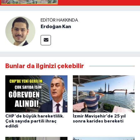
EDITÖR HAKKINDA
Erdoğan Kan
Bunlar da ilginizi çekebilir
CHP'de büyük hareketlilik.
İzmir Mavişehir’de 25 yıl
Çok sayıda partili ihraç
sonra karides bereketi
edildi