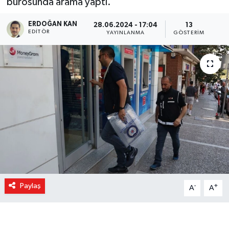
bürosunda arama yaptı.
ERDOĞAN KAN
28.06.2024 - 17:04
13
EDITÖR
YAYINLANMA
GÖSTERIM
Paylaş
-
+
A
A