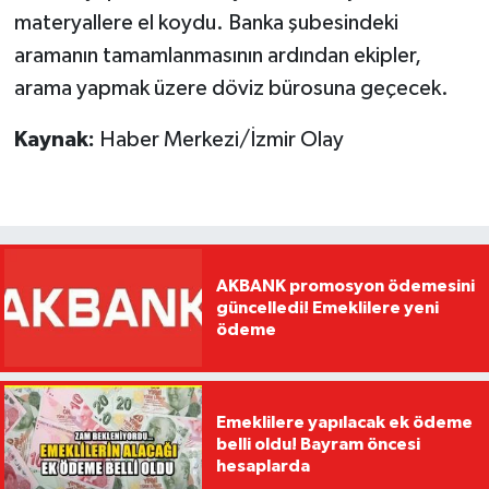
materyallere el koydu. Banka şubesindeki
aramanın tamamlanmasının ardından ekipler,
arama yapmak üzere döviz bürosuna geçecek.
Kaynak:
Haber Merkezi/İzmir Olay
AKBANK promosyon ödemesini
güncelledi! Emeklilere yeni
ödeme
Emeklilere yapılacak ek ödeme
belli oldu! Bayram öncesi
hesaplarda