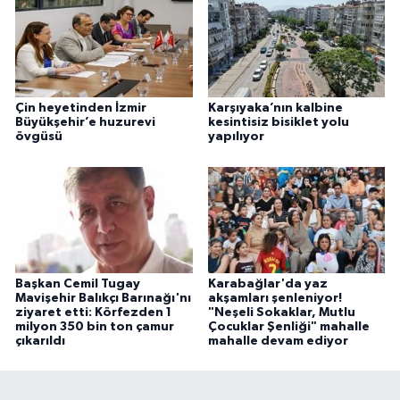
Çin heyetinden İzmir
Karşıyaka’nın kalbine
Büyükşehir’e huzurevi
kesintisiz bisiklet yolu
övgüsü
yapılıyor
Başkan Cemil Tugay
Karabağlar'da yaz
Mavişehir Balıkçı Barınağı'nı
akşamları şenleniyor!
ziyaret etti: Körfezden 1
"Neşeli Sokaklar, Mutlu
milyon 350 bin ton çamur
Çocuklar Şenliği" mahalle
çıkarıldı
mahalle devam ediyor